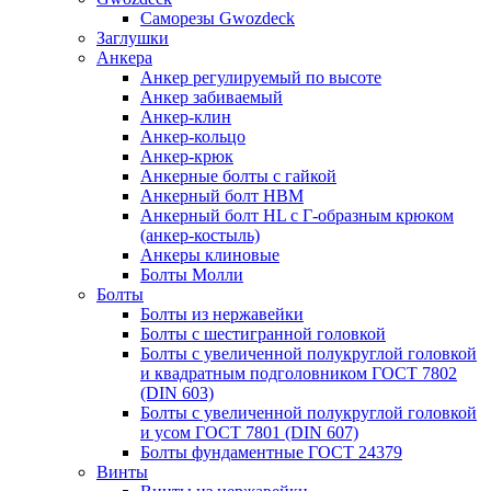
Саморезы Gwozdeck
Заглушки
Анкера
Анкер регулируемый по высоте
Анкер забиваемый
Анкер-клин
Анкер-кольцо
Анкер-крюк
Анкерные болты с гайкой
Анкерный болт HBM
Анкерный болт HL c Г-образным крюком
(анкер-костыль)
Анкеры клиновые
Болты Молли
Болты
Болты из нержавейки
Болты с шестигранной головкой
Болты с увеличенной полукруглой головкой
и квадратным подголовником ГОСТ 7802
(DIN 603)
Болты с увеличенной полукруглой головкой
и усом ГОСТ 7801 (DIN 607)
Болты фундаментные ГОСТ 24379
Винты