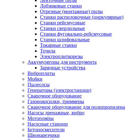
Ленточные пилы
Лобзиковые станки
Отрезные (монтажные) пилы
Станки распиловочные (циркулярные)
Станки рейсмусовые
Станки сверлильные
Станки фуговально-рейсмусовые
Станки шлифовальные
Токарные станки
Точила
Электроплиткорезы
Аккумуляторы для инструмента
Зарядные устройства
Виброплиты
Мойки
Пылесосы
Генераторы (электростанции)
Сварочное оборудование
Газонокосилки, триммеры
Сварочное оборудование для полипропилена
Насосы дренажные, вибро
Мотопомпы
Насосные станции
Бетоносмесители
Швонарезчики