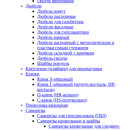
Гвозди финишные
Дюбели
Дюбель-хомут
Дюбели распорные
Дюбели для газобетона
Дюбели фасадные
Дюбель для гипсокартона
Дюбель рамный
Дюбель распорный с металлическим и
пластмассовым стержнем
Дюбель складной с крючком
Дюбель-гвозди
Шайбы рондоль
Крепление (кляймер) для евровагонки
Крюки
Крюк S-образный
Крюк Г-образный (шуруп-костыль, НР-
костыль)
О-крюк (HR-кольцо)
С-крюк (HS-полукольцо)
Проволока вязальная
Саморезы
Саморезы для гипсоволокна (ГВЛ)
Саморезы кровельные и шайбы
Саморезы кровельные для сэндвич-