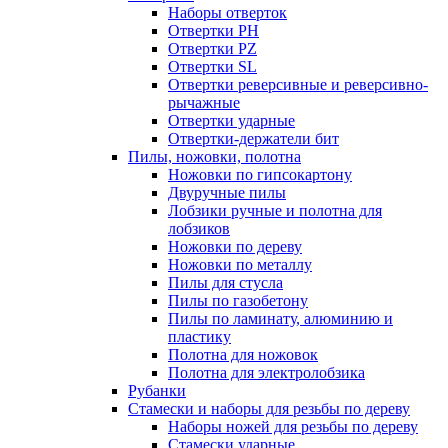
Наборы отверток
Отвертки PH
Отвертки PZ
Отвертки SL
Отвертки реверсивные и реверсивно-
рычажные
Отвертки ударные
Отвертки-держатели бит
Пилы, ножовки, полотна
Ножовки по гипсокартону
Двуручные пилы
Лобзики ручные и полотна для
лобзиков
Ножовки по дереву
Ножовки по металлу
Пилы для стусла
Пилы по газобетону
Пилы по ламинату, алюминию и
пластику
Полотна для ножовок
Полотна для электролобзика
Рубанки
Стамески и наборы для резьбы по дереву
Наборы ножей для резьбы по дереву
Стамески ударные