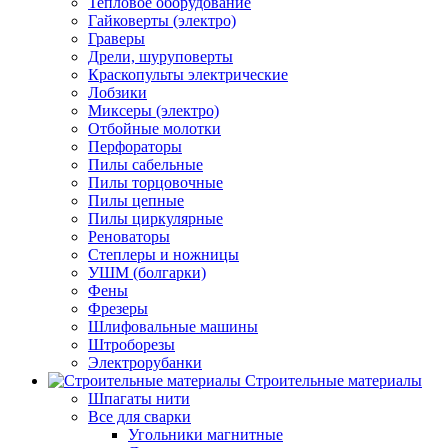
Тепловое оборудование
Гайковерты (электро)
Граверы
Дрели, шуруповерты
Краскопульты электрические
Лобзики
Миксеры (электро)
Отбойные молотки
Перфораторы
Пилы сабельные
Пилы торцовочные
Пилы цепные
Пилы циркулярные
Реноваторы
Степлеры и ножницы
УШМ (болгарки)
Фены
Фрезеры
Шлифовальные машины
Штроборезы
Электрорубанки
Строительные материалы
Шпагаты нити
Все для сварки
Угольники магнитные