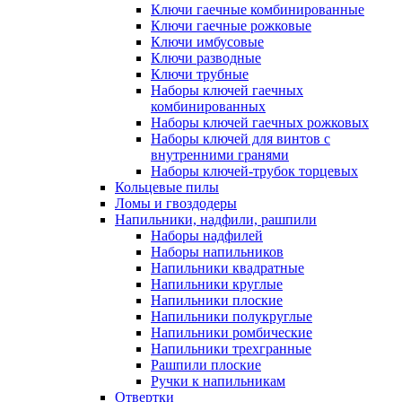
Ключи гаечные комбинированные
Ключи гаечные рожковые
Ключи имбусовые
Ключи разводные
Ключи трубные
Наборы ключей гаечных
комбинированных
Наборы ключей гаечных рожковых
Наборы ключей для винтов с
внутренними гранями
Наборы ключей-трубок торцевых
Кольцевые пилы
Ломы и гвоздодеры
Напильники, надфили, рашпили
Наборы надфилей
Наборы напильников
Напильники квадратные
Напильники круглые
Напильники плоские
Напильники полукруглые
Напильники ромбические
Напильники трехгранные
Рашпили плоские
Ручки к напильникам
Отвертки