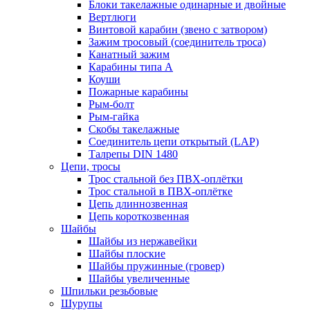
Блоки такелажные одинарные и двойные
Вертлюги
Винтовой карабин (звено с затвором)
Зажим тросовый (соединитель троса)
Канатный зажим
Карабины типа А
Коуши
Пожарные карабины
Рым-болт
Рым-гайка
Скобы такелажные
Соединитель цепи открытый (LAP)
Талрепы DIN 1480
Цепи, тросы
Трос стальной без ПВХ-оплётки
Трос стальной в ПВХ-оплётке
Цепь длиннозвенная
Цепь короткозвенная
Шайбы
Шайбы из нержавейки
Шайбы плоские
Шайбы пружинные (гровер)
Шайбы увеличенные
Шпильки резьбовые
Шурупы