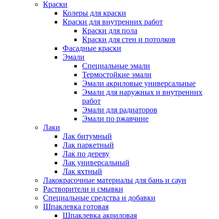
Краски
Колеры для краски
Краски для внутренних работ
Краски для пола
Краски для стен и потолков
Фасадные краски
Эмали
Специальные эмали
Термостойкие эмали
Эмали акриловые универсальные
Эмали для наружных и внутренних
работ
Эмали для радиаторов
Эмали по ржавчине
Лаки
Лак битумный
Лак паркетный
Лак по дереву
Лак универсальный
Лак яхтный
Лакокрасочные материалы для бань и саун
Растворители и смывки
Специальные средства и добавки
Шпаклевка готовая
Шпаклевка акриловая