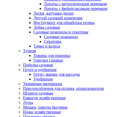
Лопаты с металлическим черенком
Лопаты с фибергласовым черенком
Лески, катушки,диски
Другой садовый инвентарь
Инструмент для обработки почвы
Лейка садовые
Садовые ножницы и секаторы
Садовые ножницы
Секаторы
Тачки и колеса
Туризм
Товары для пикника
Горелки газовые
Побелка садовая
Грунт и удобрения
Грунт, ящики для рассады
Удобрения
Укрывные материалы
Приспособления для полива, опрыскиватели
Шланги садовые
Емкости хозяйственные
Лупы
Мешки, пакеты бытовые
Ножи хозяйственные
Предметы уборки