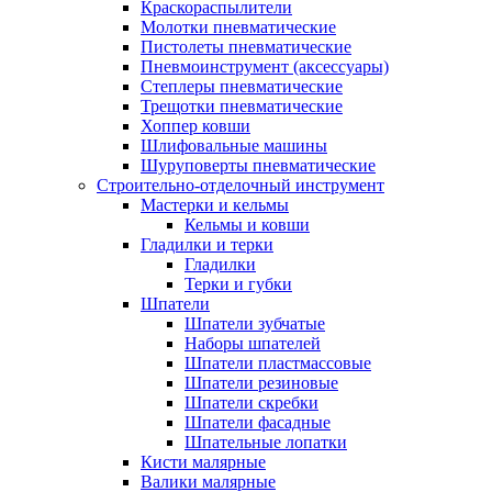
Краскораспылители
Молотки пневматические
Пистолеты пневматические
Пневмоинструмент (аксессуары)
Степлеры пневматические
Трещотки пневматические
Хоппер ковши
Шлифовальные машины
Шуруповерты пневматические
Строительно-отделочный инструмент
Мастерки и кельмы
Кельмы и ковши
Гладилки и терки
Гладилки
Терки и губки
Шпатели
Шпатели зубчатые
Наборы шпателей
Шпатели пластмассовые
Шпатели резиновые
Шпатели скребки
Шпатели фасадные
Шпательные лопатки
Кисти малярные
Валики малярные