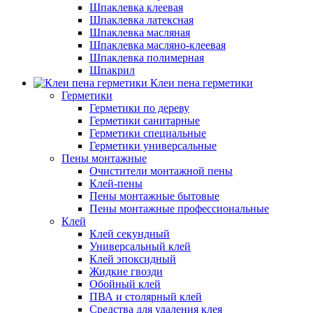
Шпаклевка клеевая
Шпаклевка латексная
Шпаклевка масляная
Шпаклевка масляно-клеевая
Шпаклевка полимерная
Шпакрил
Клеи пена герметики
Герметики
Герметики по дереву
Герметики санитарные
Герметики специальные
Герметики универсальные
Пены монтажные
Очистители монтажной пены
Клей-пены
Пены монтажные бытовые
Пены монтажные профессиональные
Клей
Клей секундный
Универсальный клей
Клей эпоксидный
Жидкие гвозди
Обойный клей
ПВА и столярный клей
Средства для удаления клея