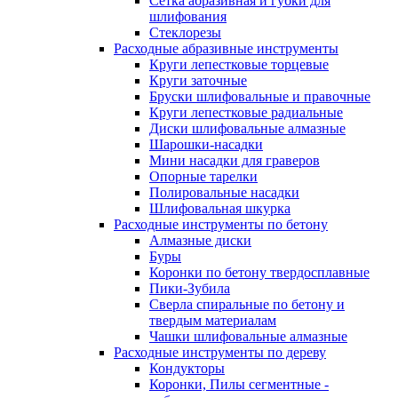
Сетка абразивная и губки для
шлифования
Стеклорезы
Расходные абразивные инструменты
Круги лепестковые торцевые
Круги заточные
Бруски шлифовальные и правочные
Круги лепестковые радиальные
Диски шлифовальные алмазные
Шарошки-насадки
Мини насадки для граверов
Опорные тарелки
Полировальные насадки
Шлифовальная шкурка
Расходные инструменты по бетону
Алмазные диски
Буры
Коронки по бетону твердосплавные
Пики-Зубила
Сверла спиральные по бетону и
твердым материалам
Чашки шлифовальные алмазные
Расходные инструменты по дереву
Кондукторы
Коронки, Пилы сегментные -