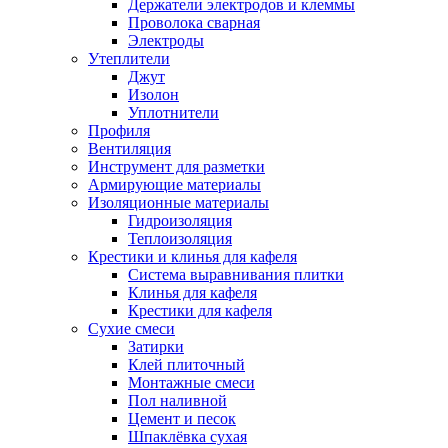
Держатели электродов и клеммы
Проволока сварная
Электроды
Утеплители
Джут
Изолон
Уплотнители
Профиля
Вентиляция
Инструмент для разметки
Армирующие материалы
Изоляционные материалы
Гидроизоляция
Теплоизоляция
Крестики и клинья для кафеля
Система выравнивания плитки
Клинья для кафеля
Крестики для кафеля
Сухие смеси
Затирки
Клей плиточный
Монтажные смеси
Пол наливной
Цемент и песок
Шпаклёвка сухая