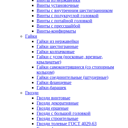
Винты из нержавейки
Винты установочные
Винты c внутренним шестигранником
Винты с полукруглой головкой
Винты с потайной головкой
Винты с прессшайбой
Винты-конфирматы
Гайки
Гайки из нержавейки
Гайки шестигранные
Гайки колпачковые
Гайки с усом (носковые, врезные,
крыльчатые)
Гайки самоконтрящиеся (со стопорным
кольцом)
Гайки соединительные (штуцерные)
Гайки фланцевые
Гайки-барашек
Гвозди
Гвозди винтовые
Гвозди декоративные
Гвозди ершеные
Гвозди с большой головкой
Гвозди строительные
Гвозди толевые ГОСТ 4029-63