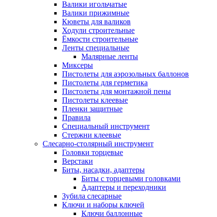
Валики игольчатые
Валики прижимные
Кюветы для валиков
Ходули строительные
Ёмкости строительные
Ленты специальные
Малярные ленты
Миксеры
Пистолеты для аэрозольных баллонов
Пистолеты для герметика
Пистолеты для монтажной пены
Пистолеты клеевые
Пленки защитные
Правила
Специальный инструмент
Стержни клеевые
Слесарно-столярный инструмент
Головки торцевые
Верстаки
Биты, насадки, адаптеры
Биты с торцевыми головками
Адаптеры и переходники
Зубила слесарные
Ключи и наборы ключей
Ключи баллонные