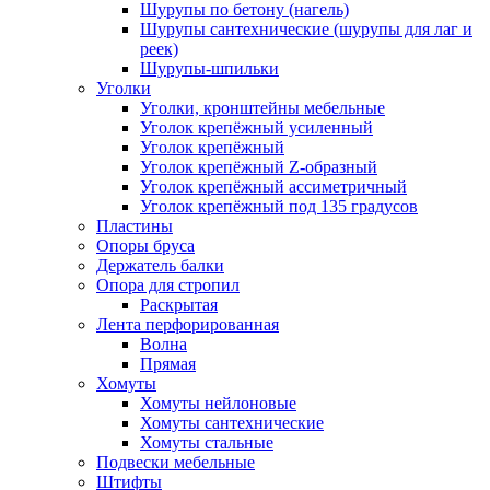
Шурупы по бетону (нагель)
Шурупы сантехнические (шурупы для лаг и
реек)
Шурупы-шпильки
Уголки
Уголки, кронштейны мебельные
Уголок крепёжный усиленный
Уголок крепёжный
Уголок крепёжный Z-образный
Уголок крепёжный ассиметричный
Уголок крепёжный под 135 градусов
Пластины
Опоры бруса
Держатель балки
Опора для стропил
Раскрытая
Лента перфорированная
Волна
Прямая
Хомуты
Хомуты нейлоновые
Хомуты сантехнические
Хомуты стальные
Подвески мебельные
Штифты