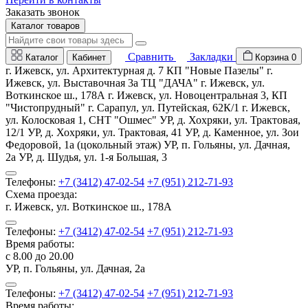
Заказать звонок
Каталог товаров
Сравнить
Закладки
Каталог
Кабинет
Корзина
0
г. Ижевск, ул. Архитектурная д. 7 КП "Новые Пазелы" г.
Ижевск, ул. Выставочная 3а ТЦ "ДАЧА" г. Ижевск, ул.
Воткинское ш., 178А г. Ижевск, ул. Новоцентральная 3, КП
"Чистопрудный" г. Сарапул, ул. Путейская, 62К/1 г. Ижевск,
ул. Колосковая 1, СНТ "Ошмес" УР, д. Хохряки, ул. Трактовая,
12/1 УР, д. Хохряки, ул. Трактовая, 41 УР, д. Каменное, ул. Зои
Федоровой, 1а (цокольный этаж) УР, п. Гольяны, ул. Дачная,
2а УР, д. Шудья, ул. 1-я Большая, 3
Телефоны:
+7 (3412) 47-02-54
+7 (951) 212-71-93
Схема проезда:
г. Ижевск, ул. Воткинское ш., 178А
Телефоны:
+7 (3412) 47-02-54
+7 (951) 212-71-93
Время работы:
с 8.00 до 20.00
УР, п. Гольяны, ул. Дачная, 2а
Телефоны:
+7 (3412) 47-02-54
+7 (951) 212-71-93
Время работы: