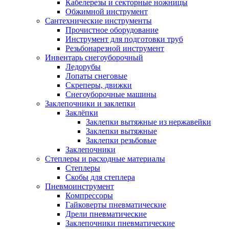
Кабелерезы и секторные ножницы
Обжимной инструмент
Сантехнические инструменты
Прочистное оборудование
Инструмент для подготовки труб
Резьбонарезной инструмент
Инвентарь снегоуборочный
Ледорубы
Лопаты снеговые
Скреперы, движки
Снегоуборочные машины
Заклепочники и заклепки
Заклёпки
Заклепки вытяжные из нержавейки
Заклепки вытяжные
Заклепки резьбовые
Заклепочники
Степлеры и расходные материалы
Степлеры
Скобы для степлера
Пневмоинструмент
Компрессоры
Гайковерты пневматические
Дрели пневматические
Заклепочники пневматические