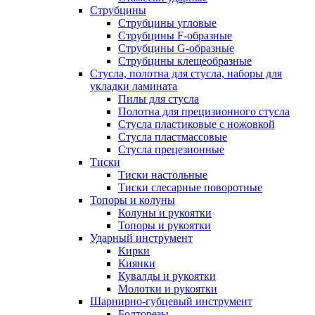
Струбцины
Струбцины угловые
Струбцины F-образные
Струбцины G-образные
Струбцины клещеобразные
Стусла, полотна для стусла, наборы для
укладки ламината
Пилы для стусла
Полотна для прецизионного стусла
Стусла пластиковые с ножовкой
Стусла пластмассовые
Стусла прецезионные
Тиски
Тиски настольные
Тиски слесарные поворотные
Топоры и колуны
Колуны и рукоятки
Топоры и рукоятки
Ударный инструмент
Кирки
Киянки
Кувалды и рукоятки
Молотки и рукоятки
Шарнирно-губцевый инструмент
Болторезы