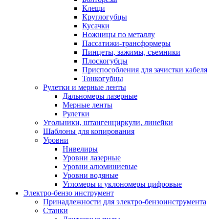
Клещи
Круглогубцы
Кусачки
Ножницы по металлу
Пассатижи-трансформеры
Пинцеты, зажимы, съемники
Плоскогубцы
Приспособления для зачистки кабеля
Тонкогубцы
Рулетки и мерные ленты
Дальномеры лазерные
Мерные ленты
Рулетки
Угольники, штангенциркули, линейки
Шаблоны для копирования
Уровни
Нивелиры
Уровни лазерные
Уровни алюминиевые
Уровни водяные
Угломеры и уклономеры цифровые
Электро-бензо инструмент
Принадлежности для электро-бензоинструмента
Станки