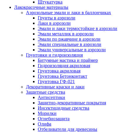
Штукатурка
Лакокрасочные материалы
Аэрозольные эмали и лаки в баллончиках
Грунты в аэрозоли
Лаки в аэрозоли
Эмали и лаки термостойкие в аэрозоли
Эмали металлик в аэрозоли
Эмали по ржавчине в аэрозоли
Эмали специальные в аэрозоли
Эмали универсальные в аэрозоли
Грунтовки и гидроизоляция
Битумные мастика и праймер
Гидроизоляция акриловая
Грунтовка акриловая
Грунтовка Бетонконтакт
Грунтовка ГФ-021
Декоративные краски и лаки
Защитные средства
Антисептики
Защитно-декоративные покрытия
Инсектицидные средства
Морилки
Огнебиозащита
Олифа
Отбеливатели для древесины