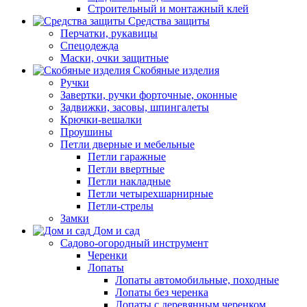
Строительный и монтажный клей
Средства защиты
Перчатки, рукавицы
Спецодежда
Маски, очки защитные
Скобяные изделия
Ручки
Завертки, ручки форточные, оконные
Задвижки, засовы, шпингалеты
Крючки-вешалки
Проушины
Петли дверные и мебельные
Петли гаражные
Петли ввертные
Петли накладные
Петли четырехшарнирные
Петли-стрелы
Замки
Дом и сад
Садово-огородный инструмент
Черенки
Лопаты
Лопаты автомобильные, походные
Лопаты без черенка
Лопаты с деревянным черенком