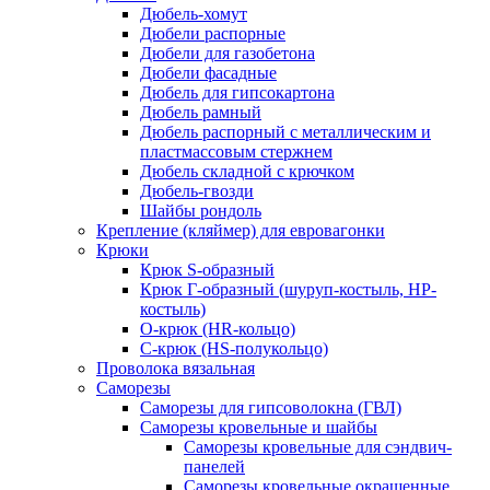
Дюбель-хомут
Дюбели распорные
Дюбели для газобетона
Дюбели фасадные
Дюбель для гипсокартона
Дюбель рамный
Дюбель распорный с металлическим и
пластмассовым стержнем
Дюбель складной с крючком
Дюбель-гвозди
Шайбы рондоль
Крепление (кляймер) для евровагонки
Крюки
Крюк S-образный
Крюк Г-образный (шуруп-костыль, НР-
костыль)
О-крюк (HR-кольцо)
С-крюк (HS-полукольцо)
Проволока вязальная
Саморезы
Саморезы для гипсоволокна (ГВЛ)
Саморезы кровельные и шайбы
Саморезы кровельные для сэндвич-
панелей
Саморезы кровельные окрашенные