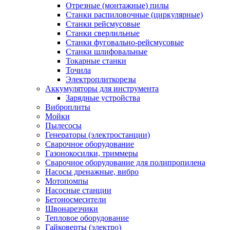
Отрезные (монтажные) пилы
Станки распиловочные (циркулярные)
Станки рейсмусовые
Станки сверлильные
Станки фуговально-рейсмусовые
Станки шлифовальные
Токарные станки
Точила
Электроплиткорезы
Аккумуляторы для инструмента
Зарядные устройства
Виброплиты
Мойки
Пылесосы
Генераторы (электростанции)
Сварочное оборудование
Газонокосилки, триммеры
Сварочное оборудование для полипропилена
Насосы дренажные, вибро
Мотопомпы
Насосные станции
Бетоносмесители
Швонарезчики
Тепловое оборудование
Гайковерты (электро)