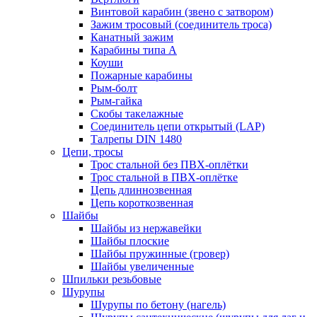
Винтовой карабин (звено с затвором)
Зажим тросовый (соединитель троса)
Канатный зажим
Карабины типа А
Коуши
Пожарные карабины
Рым-болт
Рым-гайка
Скобы такелажные
Соединитель цепи открытый (LAP)
Талрепы DIN 1480
Цепи, тросы
Трос стальной без ПВХ-оплётки
Трос стальной в ПВХ-оплётке
Цепь длиннозвенная
Цепь короткозвенная
Шайбы
Шайбы из нержавейки
Шайбы плоские
Шайбы пружинные (гровер)
Шайбы увеличенные
Шпильки резьбовые
Шурупы
Шурупы по бетону (нагель)