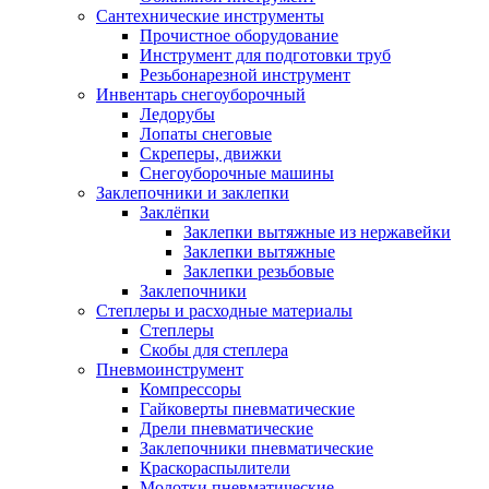
Сантехнические инструменты
Прочистное оборудование
Инструмент для подготовки труб
Резьбонарезной инструмент
Инвентарь снегоуборочный
Ледорубы
Лопаты снеговые
Скреперы, движки
Снегоуборочные машины
Заклепочники и заклепки
Заклёпки
Заклепки вытяжные из нержавейки
Заклепки вытяжные
Заклепки резьбовые
Заклепочники
Степлеры и расходные материалы
Степлеры
Скобы для степлера
Пневмоинструмент
Компрессоры
Гайковерты пневматические
Дрели пневматические
Заклепочники пневматические
Краскораспылители
Молотки пневматические