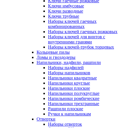
Ключи гаечные рожковые
Ключи имбусовые
Ключи разводные
Ключи трубные
Наборы ключей гаечных
комбинированных
Наборы ключей гаечных рожковых
Наборы ключей для винтов с
внутренними гранями
Наборы ключей-трубок торцевых
Кольцевые пилы
Ломы и гвоздодеры
Напильники, надфили, рашпили
Наборы надфилей
Наборы напильников
Напильники квадратные
Напильники круглые
Напильники плоские
Напильники полукруглые
Напильники ромбические
Напильники трехгранные
Рашпили плоские
Ручки к напильникам
Отвертки
Наборы отверток