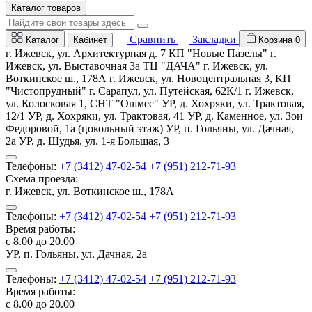
Каталог товаров
Сравнить
Закладки
Каталог
Кабинет
Корзина
0
г. Ижевск, ул. Архитектурная д. 7 КП "Новые Пазелы" г.
Ижевск, ул. Выставочная 3а ТЦ "ДАЧА" г. Ижевск, ул.
Воткинское ш., 178А г. Ижевск, ул. Новоцентральная 3, КП
"Чистопрудный" г. Сарапул, ул. Путейская, 62К/1 г. Ижевск,
ул. Колосковая 1, СНТ "Ошмес" УР, д. Хохряки, ул. Трактовая,
12/1 УР, д. Хохряки, ул. Трактовая, 41 УР, д. Каменное, ул. Зои
Федоровой, 1а (цокольный этаж) УР, п. Гольяны, ул. Дачная,
2а УР, д. Шудья, ул. 1-я Большая, 3
Телефоны:
+7 (3412) 47-02-54
+7 (951) 212-71-93
Схема проезда:
г. Ижевск, ул. Воткинское ш., 178А
Телефоны:
+7 (3412) 47-02-54
+7 (951) 212-71-93
Время работы:
с 8.00 до 20.00
УР, п. Гольяны, ул. Дачная, 2а
Телефоны:
+7 (3412) 47-02-54
+7 (951) 212-71-93
Время работы:
с 8.00 до 20.00