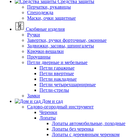
Средства защиты
Перчатки, рукавицы
Спецодежда
Маски, очки защитные
Скобяные изделия
Ручки
Завертки, ручки форточные, оконные
Задвижки, засовы, шпингалеты
Крючки-вешалки
Проушины
Петли дверные и мебельные
Петли гаражные
Петли ввертные
Петли накладные
Петли четырехшарнирные
Петли-стрелы
Замки
Дом и сад
Садово-огородный инструмент
Черенки
Лопаты
Лопаты автомобильные, походные
Лопаты без черенка
Лопаты с деревянным черенком