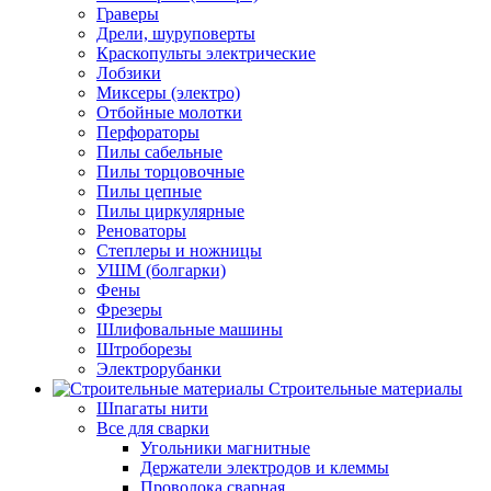
Граверы
Дрели, шуруповерты
Краскопульты электрические
Лобзики
Миксеры (электро)
Отбойные молотки
Перфораторы
Пилы сабельные
Пилы торцовочные
Пилы цепные
Пилы циркулярные
Реноваторы
Степлеры и ножницы
УШМ (болгарки)
Фены
Фрезеры
Шлифовальные машины
Штроборезы
Электрорубанки
Строительные материалы
Шпагаты нити
Все для сварки
Угольники магнитные
Держатели электродов и клеммы
Проволока сварная