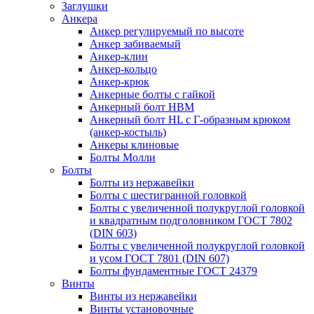
Заглушки
Анкера
Анкер регулируемый по высоте
Анкер забиваемый
Анкер-клин
Анкер-кольцо
Анкер-крюк
Анкерные болты с гайкой
Анкерный болт HBM
Анкерный болт HL c Г-образным крюком
(анкер-костыль)
Анкеры клиновые
Болты Молли
Болты
Болты из нержавейки
Болты с шестигранной головкой
Болты с увеличенной полукруглой головкой
и квадратным подголовником ГОСТ 7802
(DIN 603)
Болты с увеличенной полукруглой головкой
и усом ГОСТ 7801 (DIN 607)
Болты фундаментные ГОСТ 24379
Винты
Винты из нержавейки
Винты установочные