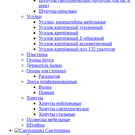
Шурупы сантехнические (шурупы для лаг и
реек)
Шурупы-шпильки
Уголки
Уголки, кронштейны мебельные
Уголок крепёжный усиленный
Уголок крепёжный
Уголок крепёжный Z-образный
Уголок крепёжный ассиметричный
Уголок крепёжный под 135 градусов
Пластины
Опоры бруса
Держатель балки
Опора для стропил
Раскрытая
Лента перфорированная
Волна
Прямая
Хомуты
Хомуты нейлоновые
Хомуты сантехнические
Хомуты стальные
Подвески мебельные
Штифты
Сантехника