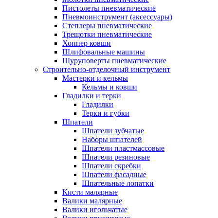
Пистолеты пневматические
Пневмоинструмент (аксессуары)
Степлеры пневматические
Трещотки пневматические
Хоппер ковши
Шлифовальные машины
Шуруповерты пневматические
Строительно-отделочный инструмент
Мастерки и кельмы
Кельмы и ковши
Гладилки и терки
Гладилки
Терки и губки
Шпатели
Шпатели зубчатые
Наборы шпателей
Шпатели пластмассовые
Шпатели резиновые
Шпатели скребки
Шпатели фасадные
Шпательные лопатки
Кисти малярные
Валики малярные
Валики игольчатые