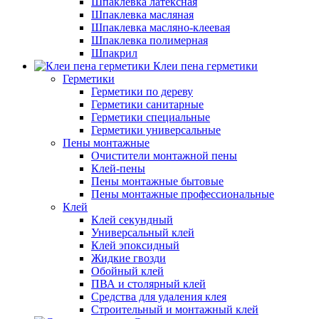
Шпаклевка латексная
Шпаклевка масляная
Шпаклевка масляно-клеевая
Шпаклевка полимерная
Шпакрил
Клеи пена герметики
Герметики
Герметики по дереву
Герметики санитарные
Герметики специальные
Герметики универсальные
Пены монтажные
Очистители монтажной пены
Клей-пены
Пены монтажные бытовые
Пены монтажные профессиональные
Клей
Клей секундный
Универсальный клей
Клей эпоксидный
Жидкие гвозди
Обойный клей
ПВА и столярный клей
Средства для удаления клея
Строительный и монтажный клей