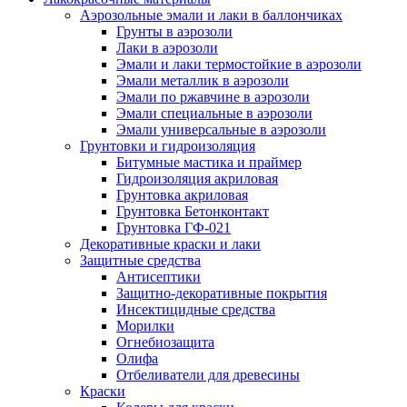
Аэрозольные эмали и лаки в баллончиках
Грунты в аэрозоли
Лаки в аэрозоли
Эмали и лаки термостойкие в аэрозоли
Эмали металлик в аэрозоли
Эмали по ржавчине в аэрозоли
Эмали специальные в аэрозоли
Эмали универсальные в аэрозоли
Грунтовки и гидроизоляция
Битумные мастика и праймер
Гидроизоляция акриловая
Грунтовка акриловая
Грунтовка Бетонконтакт
Грунтовка ГФ-021
Декоративные краски и лаки
Защитные средства
Антисептики
Защитно-декоративные покрытия
Инсектицидные средства
Морилки
Огнебиозащита
Олифа
Отбеливатели для древесины
Краски