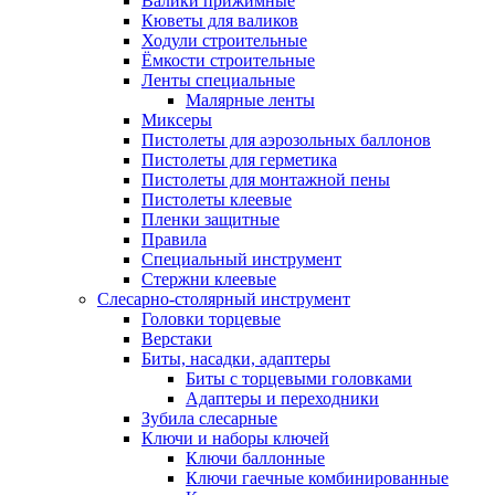
Валики прижимные
Кюветы для валиков
Ходули строительные
Ёмкости строительные
Ленты специальные
Малярные ленты
Миксеры
Пистолеты для аэрозольных баллонов
Пистолеты для герметика
Пистолеты для монтажной пены
Пистолеты клеевые
Пленки защитные
Правила
Специальный инструмент
Стержни клеевые
Слесарно-столярный инструмент
Головки торцевые
Верстаки
Биты, насадки, адаптеры
Биты с торцевыми головками
Адаптеры и переходники
Зубила слесарные
Ключи и наборы ключей
Ключи баллонные
Ключи гаечные комбинированные