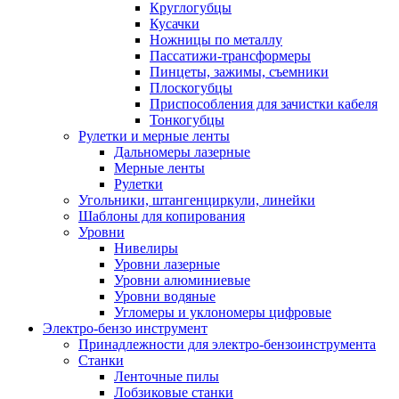
Круглогубцы
Кусачки
Ножницы по металлу
Пассатижи-трансформеры
Пинцеты, зажимы, съемники
Плоскогубцы
Приспособления для зачистки кабеля
Тонкогубцы
Рулетки и мерные ленты
Дальномеры лазерные
Мерные ленты
Рулетки
Угольники, штангенциркули, линейки
Шаблоны для копирования
Уровни
Нивелиры
Уровни лазерные
Уровни алюминиевые
Уровни водяные
Угломеры и уклономеры цифровые
Электро-бензо инструмент
Принадлежности для электро-бензоинструмента
Станки
Ленточные пилы
Лобзиковые станки