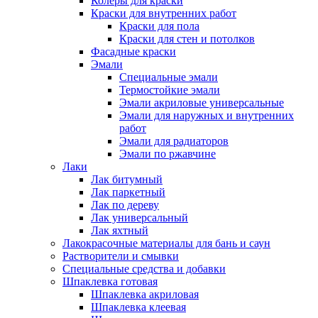
Колеры для краски
Краски для внутренних работ
Краски для пола
Краски для стен и потолков
Фасадные краски
Эмали
Специальные эмали
Термостойкие эмали
Эмали акриловые универсальные
Эмали для наружных и внутренних
работ
Эмали для радиаторов
Эмали по ржавчине
Лаки
Лак битумный
Лак паркетный
Лак по дереву
Лак универсальный
Лак яхтный
Лакокрасочные материалы для бань и саун
Растворители и смывки
Специальные средства и добавки
Шпаклевка готовая
Шпаклевка акриловая
Шпаклевка клеевая