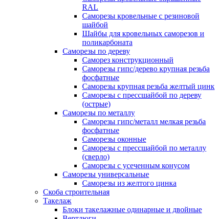
RAL
Саморезы кровельные с резиновой
шайбой
Шайбы для кровельных саморезов и
поликарбоната
Саморезы по дереву
Саморез конструкционный
Саморезы гипс/дерево крупная резьба
фосфатные
Саморезы крупная резьба желтый цинк
Саморезы с прессшайбой по дереву
(острые)
Саморезы по металлу
Саморезы гипс/металл мелкая резьба
фосфатные
Саморезы оконные
Саморезы с прессшайбой по металлу
(сверло)
Саморезы с усеченным конусом
Саморезы универсальные
Саморезы из желтого цинка
Скоба строительная
Такелаж
Блоки такелажные одинарные и двойные
Вертлюги