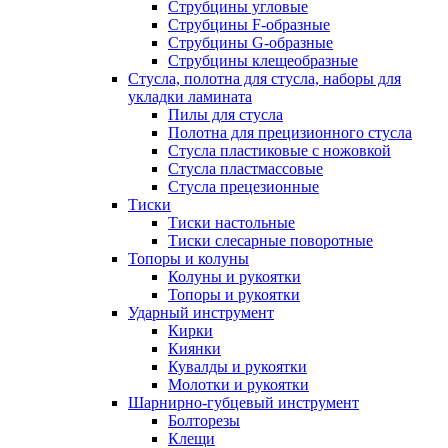
Струбцины угловые
Струбцины F-образные
Струбцины G-образные
Струбцины клещеобразные
Стусла, полотна для стусла, наборы для
укладки ламината
Пилы для стусла
Полотна для прецизионного стусла
Стусла пластиковые с ножовкой
Стусла пластмассовые
Стусла прецезионные
Тиски
Тиски настольные
Тиски слесарные поворотные
Топоры и колуны
Колуны и рукоятки
Топоры и рукоятки
Ударный инструмент
Кирки
Киянки
Кувалды и рукоятки
Молотки и рукоятки
Шарнирно-губцевый инструмент
Болторезы
Клещи