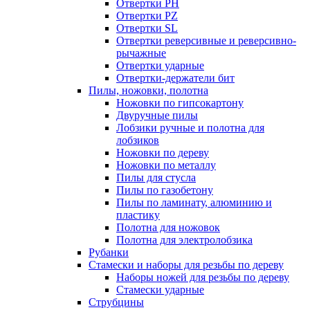
Отвертки PH
Отвертки PZ
Отвертки SL
Отвертки реверсивные и реверсивно-
рычажные
Отвертки ударные
Отвертки-держатели бит
Пилы, ножовки, полотна
Ножовки по гипсокартону
Двуручные пилы
Лобзики ручные и полотна для
лобзиков
Ножовки по дереву
Ножовки по металлу
Пилы для стусла
Пилы по газобетону
Пилы по ламинату, алюминию и
пластику
Полотна для ножовок
Полотна для электролобзика
Рубанки
Стамески и наборы для резьбы по дереву
Наборы ножей для резьбы по дереву
Стамески ударные
Струбцины