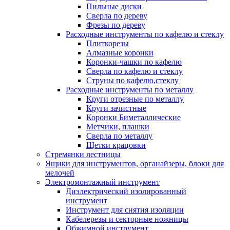
Пильные диски
Сверла по дереву
Фрезы по дереву
Расходные инструменты по кафелю и стеклу
Плиткорезы
Алмазные коронки
Коронки-чашки по кафелю
Сверла по кафелю и стеклу
Струны по кафелю,стеклу
Расходные инструменты по металлу
Круги отрезные по металлу
Круги зачистные
Коронки Биметаллические
Метчики, плашки
Сверла по металлу
Щетки крацовки
Стремянки лестницы
Ящики для инструментов, органайзеры, блоки для
мелочей
Электромонтажный инструмент
Диэлектрический изолированный
инструмент
Инструмент для снятия изоляции
Кабелерезы и секторные ножницы
Обжимной инструмент