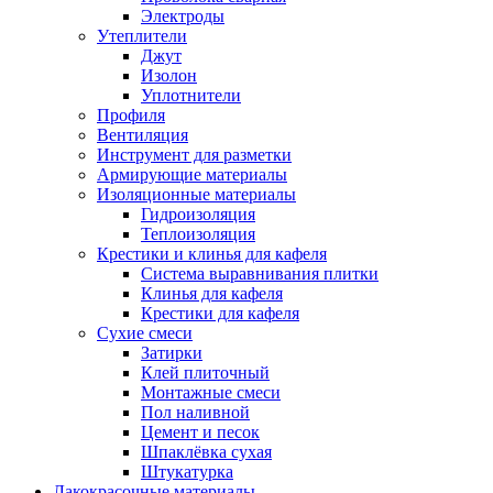
Электроды
Утеплители
Джут
Изолон
Уплотнители
Профиля
Вентиляция
Инструмент для разметки
Армирующие материалы
Изоляционные материалы
Гидроизоляция
Теплоизоляция
Крестики и клинья для кафеля
Система выравнивания плитки
Клинья для кафеля
Крестики для кафеля
Сухие смеси
Затирки
Клей плиточный
Монтажные смеси
Пол наливной
Цемент и песок
Шпаклёвка сухая
Штукатурка
Лакокрасочные материалы