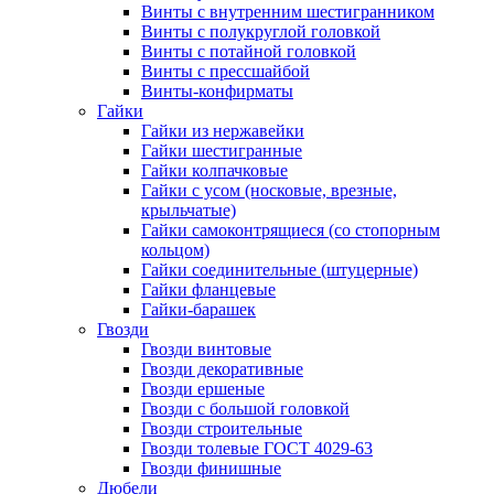
Винты c внутренним шестигранником
Винты с полукруглой головкой
Винты с потайной головкой
Винты с прессшайбой
Винты-конфирматы
Гайки
Гайки из нержавейки
Гайки шестигранные
Гайки колпачковые
Гайки с усом (носковые, врезные,
крыльчатые)
Гайки самоконтрящиеся (со стопорным
кольцом)
Гайки соединительные (штуцерные)
Гайки фланцевые
Гайки-барашек
Гвозди
Гвозди винтовые
Гвозди декоративные
Гвозди ершеные
Гвозди с большой головкой
Гвозди строительные
Гвозди толевые ГОСТ 4029-63
Гвозди финишные
Дюбели