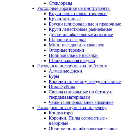
Стеклорезы
Расходные абразивные инструменты
Круги лепестковые торцевые
Круги заточные
Бруски шлифовальные и правочные
Круги лепестковые радиальные
Диски шлифовальные алмазные
Шарошки-насадки
Мини насадки для граверов
Опорные тарелки
Полировальные насадки
Шлифовальная шкурка
Расходные инструменты по бетону
Алмазные диски
Буры
Коронки по бетону твердосплавные
Пики-Зубила
Сверла спиральные по бетону и
твердым материалам
Чашки шлифовальные алмазные
Расходные инструменты по дереву
Кондукторы
Коронки, Пилы сегментные -
наборные
Обдирочно-шлифовальные чашки