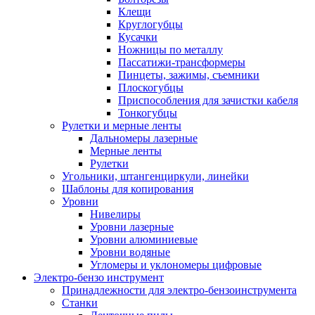
Клещи
Круглогубцы
Кусачки
Ножницы по металлу
Пассатижи-трансформеры
Пинцеты, зажимы, съемники
Плоскогубцы
Приспособления для зачистки кабеля
Тонкогубцы
Рулетки и мерные ленты
Дальномеры лазерные
Мерные ленты
Рулетки
Угольники, штангенциркули, линейки
Шаблоны для копирования
Уровни
Нивелиры
Уровни лазерные
Уровни алюминиевые
Уровни водяные
Угломеры и уклономеры цифровые
Электро-бензо инструмент
Принадлежности для электро-бензоинструмента
Станки