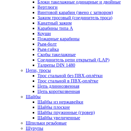
Блоки такелажные одинарные и двойные
Вертлюги
Винтовой карабин (звено с затвором)
Зажим тросовый (соединитель троса)
Канатный зажим
Карабины типа А
Коуши
Пожарные карабины
Рым-болт
Рым-гайка
Скобы такелажные
Соединитель цепи открытый (LAP)
Талрепы DIN 1480
Цепи, тросы
Трос стальной без ПВХ-оплётки
Трос стальной в ПВХ-оплётке
Цепь длиннозвенная
Цепь короткозвенная
Шайбы
Шайбы из нержавейки
Шайбы плоские
Шайбы пружинные (гровер)
Шайбы увеличенные
Шпильки резьбовые
Шурупы