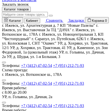
Заказать звонок
Каталог товаров
Сравнить
Закладки
Каталог
Кабинет
Корзина
0
г. Ижевск, ул. Архитектурная д. 7 КП "Новые Пазелы" г.
Ижевск, ул. Выставочная 3а ТЦ "ДАЧА" г. Ижевск, ул.
Воткинское ш., 178А г. Ижевск, ул. Новоцентральная 3, КП
"Чистопрудный" г. Сарапул, ул. Путейская, 62К/1 г. Ижевск,
ул. Колосковая 1, СНТ "Ошмес" УР, д. Хохряки, ул. Трактовая,
12/1 УР, д. Хохряки, ул. Трактовая, 41 УР, д. Каменное, ул. Зои
Федоровой, 1а (цокольный этаж) УР, п. Гольяны, ул. Дачная,
2а УР, д. Шудья, ул. 1-я Большая, 3
Телефоны:
+7 (3412) 47-02-54
+7 (951) 212-71-93
Схема проезда:
г. Ижевск, ул. Воткинское ш., 178А
Телефоны:
+7 (3412) 47-02-54
+7 (951) 212-71-93
Время работы:
с 8.00 до 20.00
УР, п. Гольяны, ул. Дачная, 2а
Телефоны:
+7 (3412) 47-02-54
+7 (951) 212-71-93
Время работы: