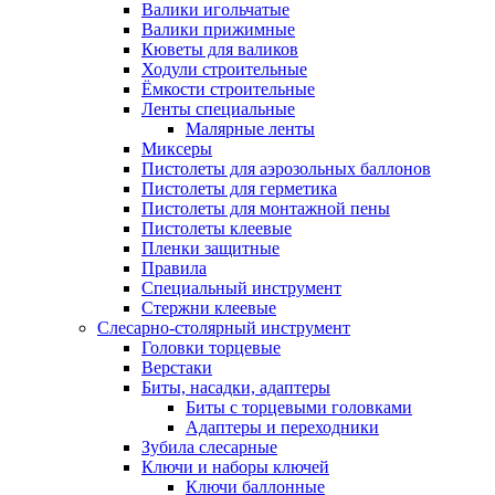
Валики игольчатые
Валики прижимные
Кюветы для валиков
Ходули строительные
Ёмкости строительные
Ленты специальные
Малярные ленты
Миксеры
Пистолеты для аэрозольных баллонов
Пистолеты для герметика
Пистолеты для монтажной пены
Пистолеты клеевые
Пленки защитные
Правила
Специальный инструмент
Стержни клеевые
Слесарно-столярный инструмент
Головки торцевые
Верстаки
Биты, насадки, адаптеры
Биты с торцевыми головками
Адаптеры и переходники
Зубила слесарные
Ключи и наборы ключей
Ключи баллонные