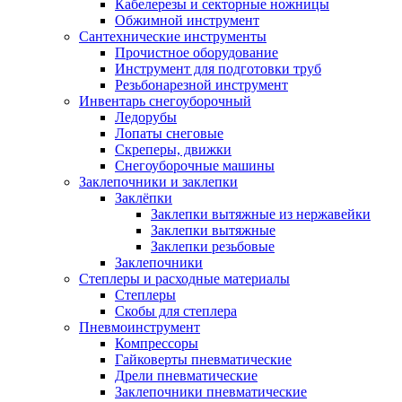
Кабелерезы и секторные ножницы
Обжимной инструмент
Сантехнические инструменты
Прочистное оборудование
Инструмент для подготовки труб
Резьбонарезной инструмент
Инвентарь снегоуборочный
Ледорубы
Лопаты снеговые
Скреперы, движки
Снегоуборочные машины
Заклепочники и заклепки
Заклёпки
Заклепки вытяжные из нержавейки
Заклепки вытяжные
Заклепки резьбовые
Заклепочники
Степлеры и расходные материалы
Степлеры
Скобы для степлера
Пневмоинструмент
Компрессоры
Гайковерты пневматические
Дрели пневматические
Заклепочники пневматические