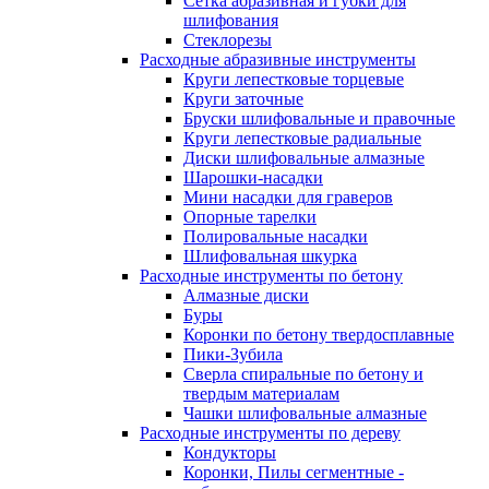
Сетка абразивная и губки для
шлифования
Стеклорезы
Расходные абразивные инструменты
Круги лепестковые торцевые
Круги заточные
Бруски шлифовальные и правочные
Круги лепестковые радиальные
Диски шлифовальные алмазные
Шарошки-насадки
Мини насадки для граверов
Опорные тарелки
Полировальные насадки
Шлифовальная шкурка
Расходные инструменты по бетону
Алмазные диски
Буры
Коронки по бетону твердосплавные
Пики-Зубила
Сверла спиральные по бетону и
твердым материалам
Чашки шлифовальные алмазные
Расходные инструменты по дереву
Кондукторы
Коронки, Пилы сегментные -