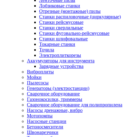
Ленточные пилы
Лобзиковые станки
Отрезные (монтажные) пилы
Станки распиловочные (циркулярные)
Станки рейсмусовые
Станки сверлильные
Станки фуговально-рейсмусовые
Станки шлифовальные
Токарные станки
Точила
Электроплиткорезы
Аккумуляторы для инструмента
Зарядные устройства
Виброплиты
Мойки
Пылесосы
Генераторы (электростанции)
Сварочное оборудование
Газонокосилки, триммеры
Сварочное оборудование для полипропилена
Насосы дренажные, вибро
Мотопомпы
Насосные станции
Бетоносмесители
Швонарезчики