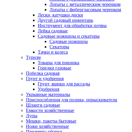
Лопаты с металлическим черенком
Лопаты с фибергласовым черенком
Лески, катушки,диски
Другой садовый инвентарь
Инструмент для обработки почвы
Лейка садовые
Садовые ножницы и секаторы
Садовые ножницы
Секаторы
Тачки и колеса
Туризм
Товары для пикника
Горелки газовые
Побелка садовая
Грунт и удобрения
Грунт, ящики для рассады
Удобрения
Укрывные материалы
Приспособления для полива, опрыскиватели
Шланги садовые
Емкости хозяйственные
Лупы
Мешки, пакеты бытовые
Ножи хозяйственные
Предметы уборки