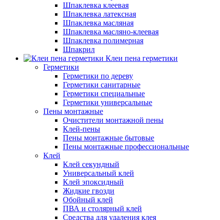
Шпаклевка клеевая
Шпаклевка латексная
Шпаклевка масляная
Шпаклевка масляно-клеевая
Шпаклевка полимерная
Шпакрил
Клеи пена герметики
Герметики
Герметики по дереву
Герметики санитарные
Герметики специальные
Герметики универсальные
Пены монтажные
Очистители монтажной пены
Клей-пены
Пены монтажные бытовые
Пены монтажные профессиональные
Клей
Клей секундный
Универсальный клей
Клей эпоксидный
Жидкие гвозди
Обойный клей
ПВА и столярный клей
Средства для удаления клея