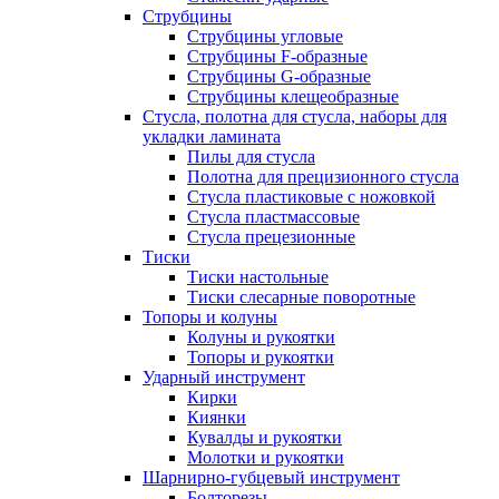
Струбцины
Струбцины угловые
Струбцины F-образные
Струбцины G-образные
Струбцины клещеобразные
Стусла, полотна для стусла, наборы для
укладки ламината
Пилы для стусла
Полотна для прецизионного стусла
Стусла пластиковые с ножовкой
Стусла пластмассовые
Стусла прецезионные
Тиски
Тиски настольные
Тиски слесарные поворотные
Топоры и колуны
Колуны и рукоятки
Топоры и рукоятки
Ударный инструмент
Кирки
Киянки
Кувалды и рукоятки
Молотки и рукоятки
Шарнирно-губцевый инструмент
Болторезы