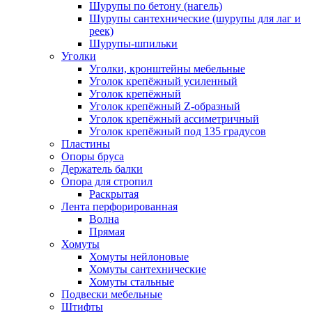
Шурупы по бетону (нагель)
Шурупы сантехнические (шурупы для лаг и
реек)
Шурупы-шпильки
Уголки
Уголки, кронштейны мебельные
Уголок крепёжный усиленный
Уголок крепёжный
Уголок крепёжный Z-образный
Уголок крепёжный ассиметричный
Уголок крепёжный под 135 градусов
Пластины
Опоры бруса
Держатель балки
Опора для стропил
Раскрытая
Лента перфорированная
Волна
Прямая
Хомуты
Хомуты нейлоновые
Хомуты сантехнические
Хомуты стальные
Подвески мебельные
Штифты