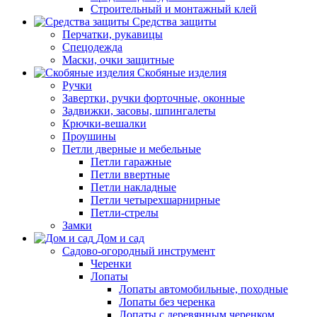
Строительный и монтажный клей
Средства защиты
Перчатки, рукавицы
Спецодежда
Маски, очки защитные
Скобяные изделия
Ручки
Завертки, ручки форточные, оконные
Задвижки, засовы, шпингалеты
Крючки-вешалки
Проушины
Петли дверные и мебельные
Петли гаражные
Петли ввертные
Петли накладные
Петли четырехшарнирные
Петли-стрелы
Замки
Дом и сад
Садово-огородный инструмент
Черенки
Лопаты
Лопаты автомобильные, походные
Лопаты без черенка
Лопаты с деревянным черенком