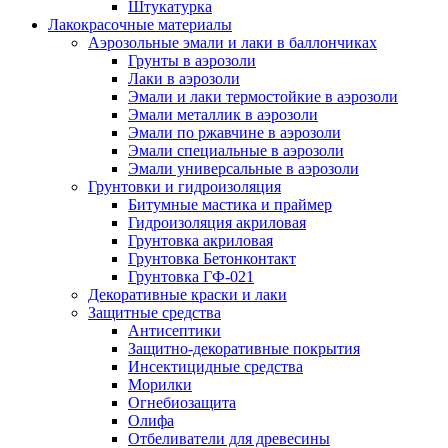
Штукатурка
Лакокрасочные материалы
Аэрозольные эмали и лаки в баллончиках
Грунты в аэрозоли
Лаки в аэрозоли
Эмали и лаки термостойкие в аэрозоли
Эмали металлик в аэрозоли
Эмали по ржавчине в аэрозоли
Эмали специальные в аэрозоли
Эмали универсальные в аэрозоли
Грунтовки и гидроизоляция
Битумные мастика и праймер
Гидроизоляция акриловая
Грунтовка акриловая
Грунтовка Бетонконтакт
Грунтовка ГФ-021
Декоративные краски и лаки
Защитные средства
Антисептики
Защитно-декоративные покрытия
Инсектицидные средства
Морилки
Огнебиозащита
Олифа
Отбеливатели для древесины