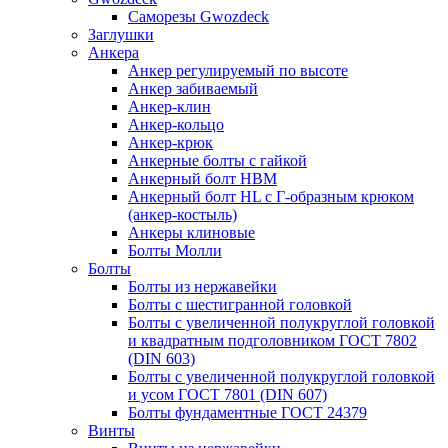
Саморезы Gwozdeck
Заглушки
Анкера
Анкер регулируемый по высоте
Анкер забиваемый
Анкер-клин
Анкер-кольцо
Анкер-крюк
Анкерные болты с гайкой
Анкерный болт HBM
Анкерный болт HL c Г-образным крюком
(анкер-костыль)
Анкеры клиновые
Болты Молли
Болты
Болты из нержавейки
Болты с шестигранной головкой
Болты с увеличенной полукруглой головкой
и квадратным подголовником ГОСТ 7802
(DIN 603)
Болты с увеличенной полукруглой головкой
и усом ГОСТ 7801 (DIN 607)
Болты фундаментные ГОСТ 24379
Винты