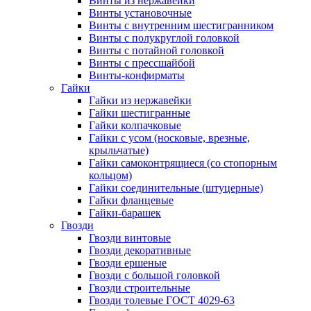
Винты из нержавейки
Винты установочные
Винты c внутренним шестигранником
Винты с полукруглой головкой
Винты с потайной головкой
Винты с прессшайбой
Винты-конфирматы
Гайки
Гайки из нержавейки
Гайки шестигранные
Гайки колпачковые
Гайки с усом (носковые, врезные,
крыльчатые)
Гайки самоконтрящиеся (со стопорным
кольцом)
Гайки соединительные (штуцерные)
Гайки фланцевые
Гайки-барашек
Гвозди
Гвозди винтовые
Гвозди декоративные
Гвозди ершеные
Гвозди с большой головкой
Гвозди строительные
Гвозди толевые ГОСТ 4029-63