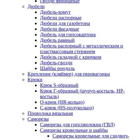
Гвозди финишные
Дюбели
Дюбель-хомут
Дюбели распорные
Дюбели для газобетона
Дюбели фасадные
Дюбель для гипсокартона
Дюбель рамный
Дюбель распорный с металлическим и
пластмассовым стержнем
Дюбель складной с крючком
Дюбель-гвозди
Шайбы рондоль
Крепление (кляймер) для евровагонки
Крюки
Крюк S-образный
Крюк Г-образный (шуруп-костыль, НР-
костыль)
О-крюк (HR-кольцо)
С-крюк (HS-полукольцо)
Проволока вязальная
Саморезы
Саморезы для гипсоволокна (ГВЛ)
Саморезы кровельные и шайбы
Саморезы кровельные для сэндвич-