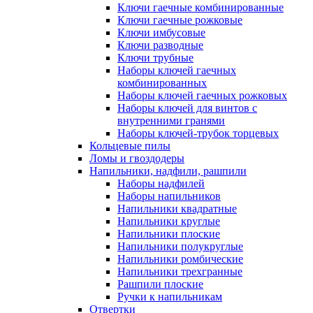
Ключи гаечные комбинированные
Ключи гаечные рожковые
Ключи имбусовые
Ключи разводные
Ключи трубные
Наборы ключей гаечных
комбинированных
Наборы ключей гаечных рожковых
Наборы ключей для винтов с
внутренними гранями
Наборы ключей-трубок торцевых
Кольцевые пилы
Ломы и гвоздодеры
Напильники, надфили, рашпили
Наборы надфилей
Наборы напильников
Напильники квадратные
Напильники круглые
Напильники плоские
Напильники полукруглые
Напильники ромбические
Напильники трехгранные
Рашпили плоские
Ручки к напильникам
Отвертки