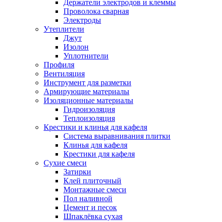
Держатели электродов и клеммы
Проволока сварная
Электроды
Утеплители
Джут
Изолон
Уплотнители
Профиля
Вентиляция
Инструмент для разметки
Армирующие материалы
Изоляционные материалы
Гидроизоляция
Теплоизоляция
Крестики и клинья для кафеля
Система выравнивания плитки
Клинья для кафеля
Крестики для кафеля
Сухие смеси
Затирки
Клей плиточный
Монтажные смеси
Пол наливной
Цемент и песок
Шпаклёвка сухая