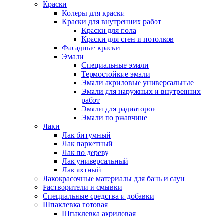
Краски
Колеры для краски
Краски для внутренних работ
Краски для пола
Краски для стен и потолков
Фасадные краски
Эмали
Специальные эмали
Термостойкие эмали
Эмали акриловые универсальные
Эмали для наружных и внутренних
работ
Эмали для радиаторов
Эмали по ржавчине
Лаки
Лак битумный
Лак паркетный
Лак по дереву
Лак универсальный
Лак яхтный
Лакокрасочные материалы для бань и саун
Растворители и смывки
Специальные средства и добавки
Шпаклевка готовая
Шпаклевка акриловая