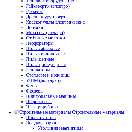
Тепловое оборудование
Гайковерты (электро)
Граверы
Дрели, шуруповерты
Краскопульты электрические
Лобзики
Миксеры (электро)
Отбойные молотки
Перфораторы
Пилы сабельные
Пилы торцовочные
Пилы цепные
Пилы циркулярные
Реноваторы
Степлеры и ножницы
УШМ (болгарки)
Фены
Фрезеры
Шлифовальные машины
Штроборезы
Электрорубанки
Строительные материалы
Шпагаты нити
Все для сварки
Угольники магнитные