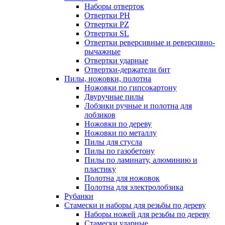
Наборы отверток
Отвертки PH
Отвертки PZ
Отвертки SL
Отвертки реверсивные и реверсивно-
рычажные
Отвертки ударные
Отвертки-держатели бит
Пилы, ножовки, полотна
Ножовки по гипсокартону
Двуручные пилы
Лобзики ручные и полотна для
лобзиков
Ножовки по дереву
Ножовки по металлу
Пилы для стусла
Пилы по газобетону
Пилы по ламинату, алюминию и
пластику
Полотна для ножовок
Полотна для электролобзика
Рубанки
Стамески и наборы для резьбы по дереву
Наборы ножей для резьбы по дереву
Стамески ударные