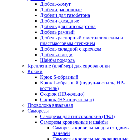
Дюбель-хомут
Дюбели распорные
Дюбели для газобетона
Дюбели фасадные
Дюбель для гипсокартона
Дюбель рамный
Дюбель распорный с металлическим и
пластмассовым стержнем
Дюбель складной с крючком
Дюбель-гвозди
Шайбы рондоль
Крепление (кляймер) для евровагонки
Крюки
Крюк S-образный
Крюк Г-образный (шуруп-костыль, НР-
костыль)
О-крюк (HR-кольцо)
С-крюк (HS-полукольцо)
Проволока вязальная
Саморезы
Саморезы для гипсоволокна (ГВЛ)
Саморезы кровельные и шайбы
Саморезы кровельные для сэндвич-
панелей
Саморезы кровельные окрашенные