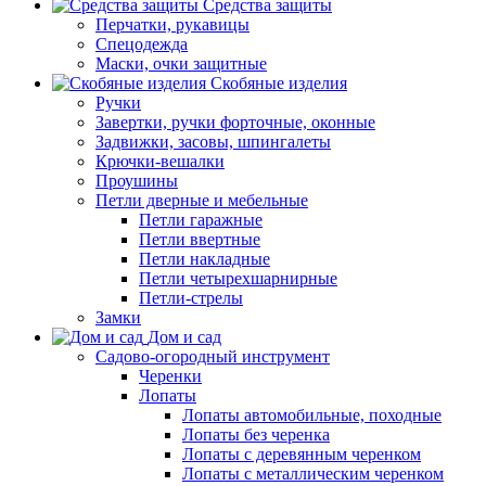
Средства защиты
Перчатки, рукавицы
Спецодежда
Маски, очки защитные
Скобяные изделия
Ручки
Завертки, ручки форточные, оконные
Задвижки, засовы, шпингалеты
Крючки-вешалки
Проушины
Петли дверные и мебельные
Петли гаражные
Петли ввертные
Петли накладные
Петли четырехшарнирные
Петли-стрелы
Замки
Дом и сад
Садово-огородный инструмент
Черенки
Лопаты
Лопаты автомобильные, походные
Лопаты без черенка
Лопаты с деревянным черенком
Лопаты с металлическим черенком