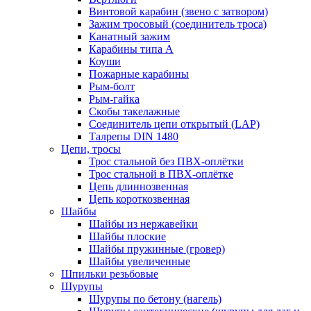
Винтовой карабин (звено с затвором)
Зажим тросовый (соединитель троса)
Канатный зажим
Карабины типа А
Коуши
Пожарные карабины
Рым-болт
Рым-гайка
Скобы такелажные
Соединитель цепи открытый (LAP)
Талрепы DIN 1480
Цепи, тросы
Трос стальной без ПВХ-оплётки
Трос стальной в ПВХ-оплётке
Цепь длиннозвенная
Цепь короткозвенная
Шайбы
Шайбы из нержавейки
Шайбы плоские
Шайбы пружинные (гровер)
Шайбы увеличенные
Шпильки резьбовые
Шурупы
Шурупы по бетону (нагель)