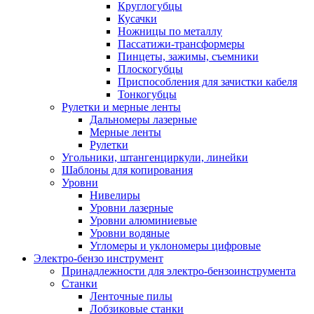
Круглогубцы
Кусачки
Ножницы по металлу
Пассатижи-трансформеры
Пинцеты, зажимы, съемники
Плоскогубцы
Приспособления для зачистки кабеля
Тонкогубцы
Рулетки и мерные ленты
Дальномеры лазерные
Мерные ленты
Рулетки
Угольники, штангенциркули, линейки
Шаблоны для копирования
Уровни
Нивелиры
Уровни лазерные
Уровни алюминиевые
Уровни водяные
Угломеры и уклономеры цифровые
Электро-бензо инструмент
Принадлежности для электро-бензоинструмента
Станки
Ленточные пилы
Лобзиковые станки