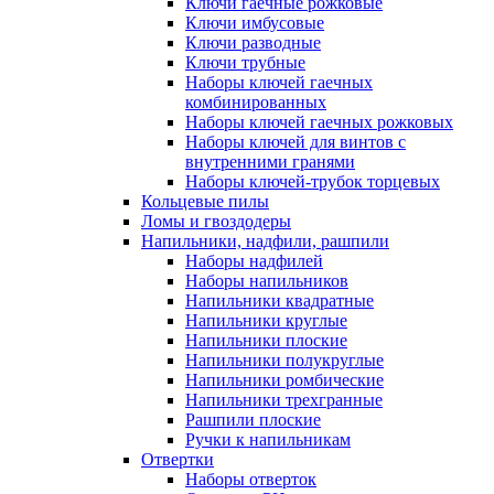
Ключи гаечные рожковые
Ключи имбусовые
Ключи разводные
Ключи трубные
Наборы ключей гаечных
комбинированных
Наборы ключей гаечных рожковых
Наборы ключей для винтов с
внутренними гранями
Наборы ключей-трубок торцевых
Кольцевые пилы
Ломы и гвоздодеры
Напильники, надфили, рашпили
Наборы надфилей
Наборы напильников
Напильники квадратные
Напильники круглые
Напильники плоские
Напильники полукруглые
Напильники ромбические
Напильники трехгранные
Рашпили плоские
Ручки к напильникам
Отвертки
Наборы отверток