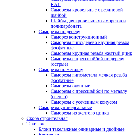
RAL
Саморезы кровельные с резиновой
шайбой
Шайбы для кровельных саморезов и
поликарбоната
Саморезы по дереву
Саморез конструкционный
Саморезы гипс/дерево крупная резьба
фосфатные
Саморезы крупная резьба желтый цинк
Саморезы с прессшайбой по дереву
(острые)
Саморезы по металлу
Саморезы гипс/металл мелкая резьба
фосфатные
Саморезы оконные
Саморезы с прессшайбой по металлу
(сверло)
Саморезы с усеченным конусом
Саморезы универсальные
Саморезы из желтого цинка
Скоба строительная
Такелаж
Блоки такелажные одинарные и двойные
Вертлюги