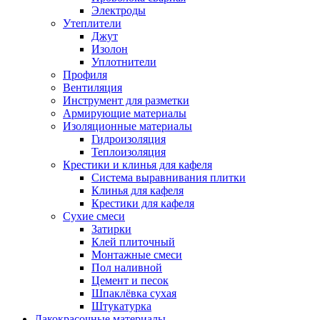
Электроды
Утеплители
Джут
Изолон
Уплотнители
Профиля
Вентиляция
Инструмент для разметки
Армирующие материалы
Изоляционные материалы
Гидроизоляция
Теплоизоляция
Крестики и клинья для кафеля
Система выравнивания плитки
Клинья для кафеля
Крестики для кафеля
Сухие смеси
Затирки
Клей плиточный
Монтажные смеси
Пол наливной
Цемент и песок
Шпаклёвка сухая
Штукатурка
Лакокрасочные материалы