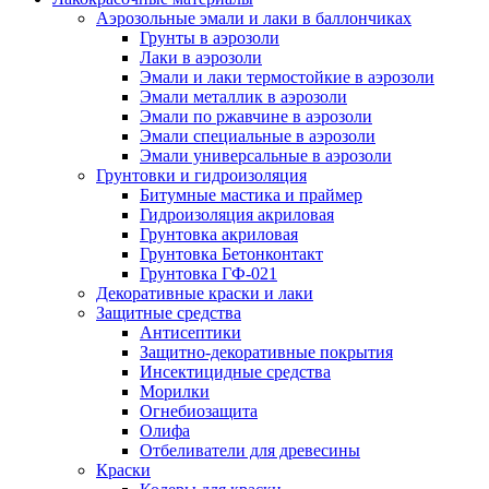
Аэрозольные эмали и лаки в баллончиках
Грунты в аэрозоли
Лаки в аэрозоли
Эмали и лаки термостойкие в аэрозоли
Эмали металлик в аэрозоли
Эмали по ржавчине в аэрозоли
Эмали специальные в аэрозоли
Эмали универсальные в аэрозоли
Грунтовки и гидроизоляция
Битумные мастика и праймер
Гидроизоляция акриловая
Грунтовка акриловая
Грунтовка Бетонконтакт
Грунтовка ГФ-021
Декоративные краски и лаки
Защитные средства
Антисептики
Защитно-декоративные покрытия
Инсектицидные средства
Морилки
Огнебиозащита
Олифа
Отбеливатели для древесины
Краски