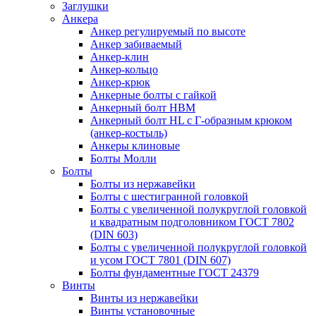
Заглушки
Анкера
Анкер регулируемый по высоте
Анкер забиваемый
Анкер-клин
Анкер-кольцо
Анкер-крюк
Анкерные болты с гайкой
Анкерный болт HBM
Анкерный болт HL c Г-образным крюком
(анкер-костыль)
Анкеры клиновые
Болты Молли
Болты
Болты из нержавейки
Болты с шестигранной головкой
Болты с увеличенной полукруглой головкой
и квадратным подголовником ГОСТ 7802
(DIN 603)
Болты с увеличенной полукруглой головкой
и усом ГОСТ 7801 (DIN 607)
Болты фундаментные ГОСТ 24379
Винты
Винты из нержавейки
Винты установочные