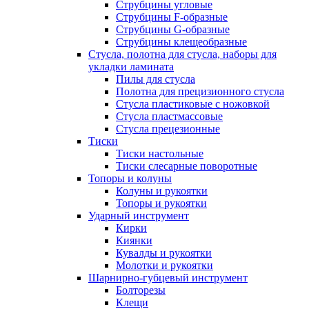
Струбцины угловые
Струбцины F-образные
Струбцины G-образные
Струбцины клещеобразные
Стусла, полотна для стусла, наборы для
укладки ламината
Пилы для стусла
Полотна для прецизионного стусла
Стусла пластиковые с ножовкой
Стусла пластмассовые
Стусла прецезионные
Тиски
Тиски настольные
Тиски слесарные поворотные
Топоры и колуны
Колуны и рукоятки
Топоры и рукоятки
Ударный инструмент
Кирки
Киянки
Кувалды и рукоятки
Молотки и рукоятки
Шарнирно-губцевый инструмент
Болторезы
Клещи