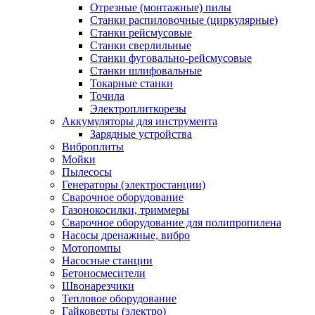
Отрезные (монтажные) пилы
Станки распиловочные (циркулярные)
Станки рейсмусовые
Станки сверлильные
Станки фуговально-рейсмусовые
Станки шлифовальные
Токарные станки
Точила
Электроплиткорезы
Аккумуляторы для инструмента
Зарядные устройства
Виброплиты
Мойки
Пылесосы
Генераторы (электростанции)
Сварочное оборудование
Газонокосилки, триммеры
Сварочное оборудование для полипропилена
Насосы дренажные, вибро
Мотопомпы
Насосные станции
Бетоносмесители
Швонарезчики
Тепловое оборудование
Гайковерты (электро)