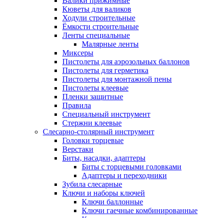
Валики прижимные
Кюветы для валиков
Ходули строительные
Ёмкости строительные
Ленты специальные
Малярные ленты
Миксеры
Пистолеты для аэрозольных баллонов
Пистолеты для герметика
Пистолеты для монтажной пены
Пистолеты клеевые
Пленки защитные
Правила
Специальный инструмент
Стержни клеевые
Слесарно-столярный инструмент
Головки торцевые
Верстаки
Биты, насадки, адаптеры
Биты с торцевыми головками
Адаптеры и переходники
Зубила слесарные
Ключи и наборы ключей
Ключи баллонные
Ключи гаечные комбинированные