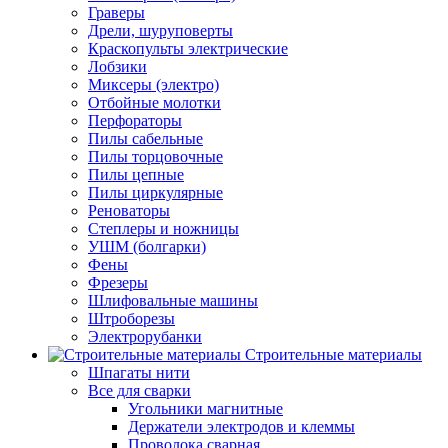
Граверы
Дрели, шуруповерты
Краскопульты электрические
Лобзики
Миксеры (электро)
Отбойные молотки
Перфораторы
Пилы сабельные
Пилы торцовочные
Пилы цепные
Пилы циркулярные
Реноваторы
Степлеры и ножницы
УШМ (болгарки)
Фены
Фрезеры
Шлифовальные машины
Штроборезы
Электрорубанки
Строительные материалы
Шпагаты нити
Все для сварки
Угольники магнитные
Держатели электродов и клеммы
Проволока сварная