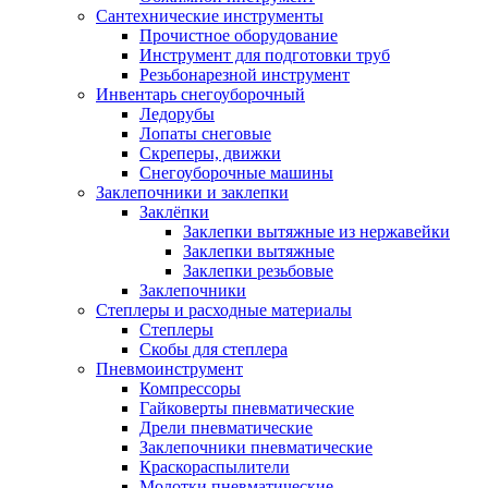
Сантехнические инструменты
Прочистное оборудование
Инструмент для подготовки труб
Резьбонарезной инструмент
Инвентарь снегоуборочный
Ледорубы
Лопаты снеговые
Скреперы, движки
Снегоуборочные машины
Заклепочники и заклепки
Заклёпки
Заклепки вытяжные из нержавейки
Заклепки вытяжные
Заклепки резьбовые
Заклепочники
Степлеры и расходные материалы
Степлеры
Скобы для степлера
Пневмоинструмент
Компрессоры
Гайковерты пневматические
Дрели пневматические
Заклепочники пневматические
Краскораспылители
Молотки пневматические