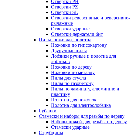
Отвертки PH
Отвертки PZ
Отвертки SL
Отвертки реверсивные и реверсивно-
рычажные
Отвертки ударные
Отвертки-держатели бит
Пилы, ножовки, полотна
Ножовки по гипсокартону
Двуручные пилы
Лобзики ручные и полотна для
лобзиков
Ножовки по дереву
Ножовки по металлу
Пилы для стусла
Пилы по газобетону
Пилы по ламинату, алюминию и
пластику
Полотна для ножовок
Полотна для электролобзика
Рубанки
Стамески и наборы для резьбы по дереву
Наборы ножей для резьбы по дереву
Стамески ударные
Струбцины