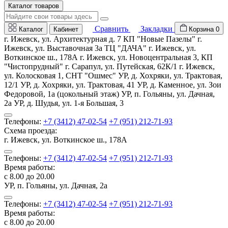
Каталог товаров
Сравнить
Закладки
Каталог
Кабинет
Корзина
0
г. Ижевск, ул. Архитектурная д. 7 КП "Новые Пазелы" г.
Ижевск, ул. Выставочная 3а ТЦ "ДАЧА" г. Ижевск, ул.
Воткинское ш., 178А г. Ижевск, ул. Новоцентральная 3, КП
"Чистопрудный" г. Сарапул, ул. Путейская, 62К/1 г. Ижевск,
ул. Колосковая 1, СНТ "Ошмес" УР, д. Хохряки, ул. Трактовая,
12/1 УР, д. Хохряки, ул. Трактовая, 41 УР, д. Каменное, ул. Зои
Федоровой, 1а (цокольный этаж) УР, п. Гольяны, ул. Дачная,
2а УР, д. Шудья, ул. 1-я Большая, 3
Телефоны:
+7 (3412) 47-02-54
+7 (951) 212-71-93
Схема проезда:
г. Ижевск, ул. Воткинское ш., 178А
Телефоны:
+7 (3412) 47-02-54
+7 (951) 212-71-93
Время работы:
с 8.00 до 20.00
УР, п. Гольяны, ул. Дачная, 2а
Телефоны:
+7 (3412) 47-02-54
+7 (951) 212-71-93
Время работы:
с 8.00 до 20.00