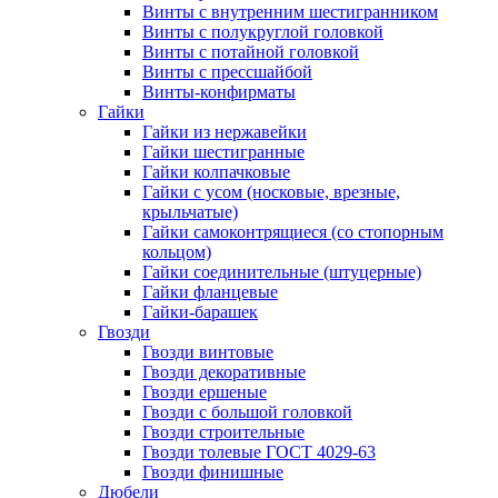
Винты c внутренним шестигранником
Винты с полукруглой головкой
Винты с потайной головкой
Винты с прессшайбой
Винты-конфирматы
Гайки
Гайки из нержавейки
Гайки шестигранные
Гайки колпачковые
Гайки с усом (носковые, врезные,
крыльчатые)
Гайки самоконтрящиеся (со стопорным
кольцом)
Гайки соединительные (штуцерные)
Гайки фланцевые
Гайки-барашек
Гвозди
Гвозди винтовые
Гвозди декоративные
Гвозди ершеные
Гвозди с большой головкой
Гвозди строительные
Гвозди толевые ГОСТ 4029-63
Гвозди финишные
Дюбели