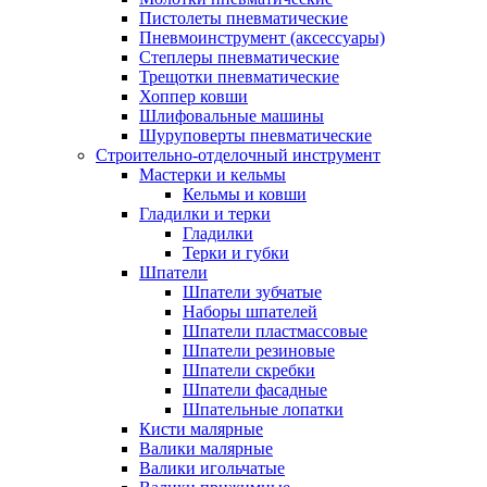
Пистолеты пневматические
Пневмоинструмент (аксессуары)
Степлеры пневматические
Трещотки пневматические
Хоппер ковши
Шлифовальные машины
Шуруповерты пневматические
Строительно-отделочный инструмент
Мастерки и кельмы
Кельмы и ковши
Гладилки и терки
Гладилки
Терки и губки
Шпатели
Шпатели зубчатые
Наборы шпателей
Шпатели пластмассовые
Шпатели резиновые
Шпатели скребки
Шпатели фасадные
Шпательные лопатки
Кисти малярные
Валики малярные
Валики игольчатые