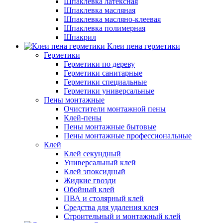
Шпаклевка латексная
Шпаклевка масляная
Шпаклевка масляно-клеевая
Шпаклевка полимерная
Шпакрил
Клеи пена герметики
Герметики
Герметики по дереву
Герметики санитарные
Герметики специальные
Герметики универсальные
Пены монтажные
Очистители монтажной пены
Клей-пены
Пены монтажные бытовые
Пены монтажные профессиональные
Клей
Клей секундный
Универсальный клей
Клей эпоксидный
Жидкие гвозди
Обойный клей
ПВА и столярный клей
Средства для удаления клея
Строительный и монтажный клей