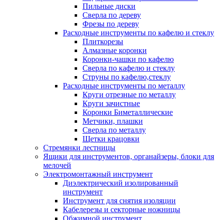
Пильные диски
Сверла по дереву
Фрезы по дереву
Расходные инструменты по кафелю и стеклу
Плиткорезы
Алмазные коронки
Коронки-чашки по кафелю
Сверла по кафелю и стеклу
Струны по кафелю,стеклу
Расходные инструменты по металлу
Круги отрезные по металлу
Круги зачистные
Коронки Биметаллические
Метчики, плашки
Сверла по металлу
Щетки крацовки
Стремянки лестницы
Ящики для инструментов, органайзеры, блоки для
мелочей
Электромонтажный инструмент
Диэлектрический изолированный
инструмент
Инструмент для снятия изоляции
Кабелерезы и секторные ножницы
Обжимной инструмент