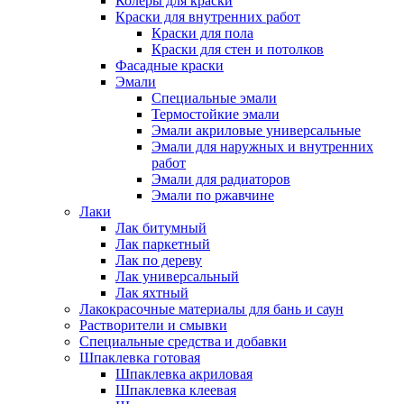
Колеры для краски
Краски для внутренних работ
Краски для пола
Краски для стен и потолков
Фасадные краски
Эмали
Специальные эмали
Термостойкие эмали
Эмали акриловые универсальные
Эмали для наружных и внутренних
работ
Эмали для радиаторов
Эмали по ржавчине
Лаки
Лак битумный
Лак паркетный
Лак по дереву
Лак универсальный
Лак яхтный
Лакокрасочные материалы для бань и саун
Растворители и смывки
Специальные средства и добавки
Шпаклевка готовая
Шпаклевка акриловая
Шпаклевка клеевая