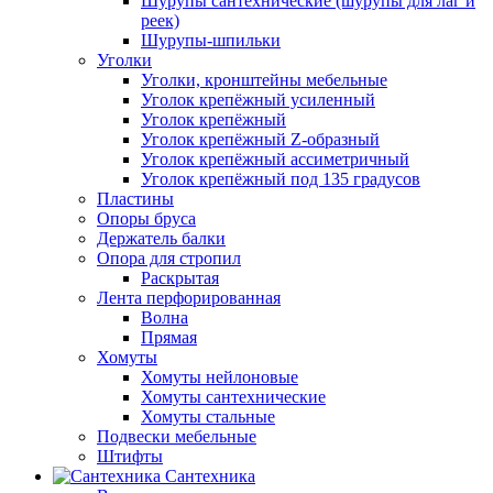
Шурупы сантехнические (шурупы для лаг и
реек)
Шурупы-шпильки
Уголки
Уголки, кронштейны мебельные
Уголок крепёжный усиленный
Уголок крепёжный
Уголок крепёжный Z-образный
Уголок крепёжный ассиметричный
Уголок крепёжный под 135 градусов
Пластины
Опоры бруса
Держатель балки
Опора для стропил
Раскрытая
Лента перфорированная
Волна
Прямая
Хомуты
Хомуты нейлоновые
Хомуты сантехнические
Хомуты стальные
Подвески мебельные
Штифты
Сантехника