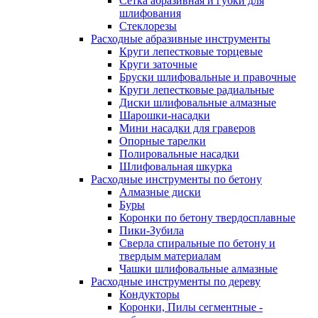
Сетка абразивная и губки для
шлифования
Стеклорезы
Расходные абразивные инструменты
Круги лепестковые торцевые
Круги заточные
Бруски шлифовальные и правочные
Круги лепестковые радиальные
Диски шлифовальные алмазные
Шарошки-насадки
Мини насадки для граверов
Опорные тарелки
Полировальные насадки
Шлифовальная шкурка
Расходные инструменты по бетону
Алмазные диски
Буры
Коронки по бетону твердосплавные
Пики-Зубила
Сверла спиральные по бетону и
твердым материалам
Чашки шлифовальные алмазные
Расходные инструменты по дереву
Кондукторы
Коронки, Пилы сегментные -