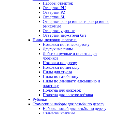
Наборы отверток
Отвертки PH
Отвертки PZ
Отвертки SL
Отвертки реверсивные и реверсивно-
рычажные
Отвертки ударные
Отвертки-держатели бит
Пилы, ножовки, полотна
Ножовки по гипсокартону
Двуручные пилы
Лобзики ручные и полотна для
лобзиков
Ножовки по дереву
Ножовки по металлу
Пилы для стусла
Пилы по газобетону
Пилы по ламинату, алюминию и
пластику
Полотна для ножовок
Полотна для электролобзика
Рубанки
Стамески и наборы для резьбы по дереву
Наборы ножей для резьбы по дереву
Стамески ударные