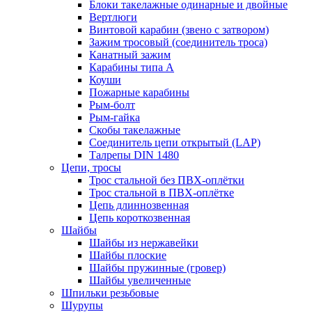
Блоки такелажные одинарные и двойные
Вертлюги
Винтовой карабин (звено с затвором)
Зажим тросовый (соединитель троса)
Канатный зажим
Карабины типа А
Коуши
Пожарные карабины
Рым-болт
Рым-гайка
Скобы такелажные
Соединитель цепи открытый (LAP)
Талрепы DIN 1480
Цепи, тросы
Трос стальной без ПВХ-оплётки
Трос стальной в ПВХ-оплётке
Цепь длиннозвенная
Цепь короткозвенная
Шайбы
Шайбы из нержавейки
Шайбы плоские
Шайбы пружинные (гровер)
Шайбы увеличенные
Шпильки резьбовые
Шурупы