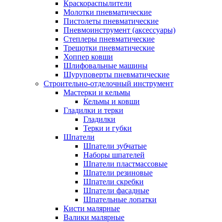
Краскораспылители
Молотки пневматические
Пистолеты пневматические
Пневмоинструмент (аксессуары)
Степлеры пневматические
Трещотки пневматические
Хоппер ковши
Шлифовальные машины
Шуруповерты пневматические
Строительно-отделочный инструмент
Мастерки и кельмы
Кельмы и ковши
Гладилки и терки
Гладилки
Терки и губки
Шпатели
Шпатели зубчатые
Наборы шпателей
Шпатели пластмассовые
Шпатели резиновые
Шпатели скребки
Шпатели фасадные
Шпательные лопатки
Кисти малярные
Валики малярные