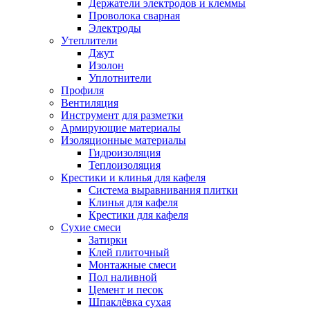
Держатели электродов и клеммы
Проволока сварная
Электроды
Утеплители
Джут
Изолон
Уплотнители
Профиля
Вентиляция
Инструмент для разметки
Армирующие материалы
Изоляционные материалы
Гидроизоляция
Теплоизоляция
Крестики и клинья для кафеля
Система выравнивания плитки
Клинья для кафеля
Крестики для кафеля
Сухие смеси
Затирки
Клей плиточный
Монтажные смеси
Пол наливной
Цемент и песок
Шпаклёвка сухая