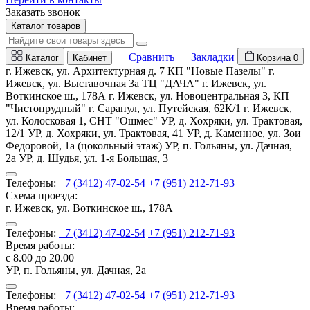
Заказать звонок
Каталог товаров
Сравнить
Закладки
Каталог
Кабинет
Корзина
0
г. Ижевск, ул. Архитектурная д. 7 КП "Новые Пазелы" г.
Ижевск, ул. Выставочная 3а ТЦ "ДАЧА" г. Ижевск, ул.
Воткинское ш., 178А г. Ижевск, ул. Новоцентральная 3, КП
"Чистопрудный" г. Сарапул, ул. Путейская, 62К/1 г. Ижевск,
ул. Колосковая 1, СНТ "Ошмес" УР, д. Хохряки, ул. Трактовая,
12/1 УР, д. Хохряки, ул. Трактовая, 41 УР, д. Каменное, ул. Зои
Федоровой, 1а (цокольный этаж) УР, п. Гольяны, ул. Дачная,
2а УР, д. Шудья, ул. 1-я Большая, 3
Телефоны:
+7 (3412) 47-02-54
+7 (951) 212-71-93
Схема проезда:
г. Ижевск, ул. Воткинское ш., 178А
Телефоны:
+7 (3412) 47-02-54
+7 (951) 212-71-93
Время работы:
с 8.00 до 20.00
УР, п. Гольяны, ул. Дачная, 2а
Телефоны:
+7 (3412) 47-02-54
+7 (951) 212-71-93
Время работы: