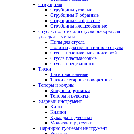
Струбцины
Струбцины угловые
Струбцины F-образные
Струбцины G-образные
Струбцины клещеобразные
Стусла, полотна для стусла, наборы для
укладки ламината
Пилы для стусла
Полотна для прецизионного стусла
Стусла пластиковые с ножовкой
Стусла пластмассовые
Стусла прецезионные
Тиски
Тиски настольные
Тиски слесарные поворотные
Топоры и колуны
Колуны и рукоятки
Топоры и рукоятки
Ударный инструмент
Кирки
Киянки
Кувалды и рукоятки
Молотки и рукоятки
Шарнирно-губцевый инструмент
Болторезы