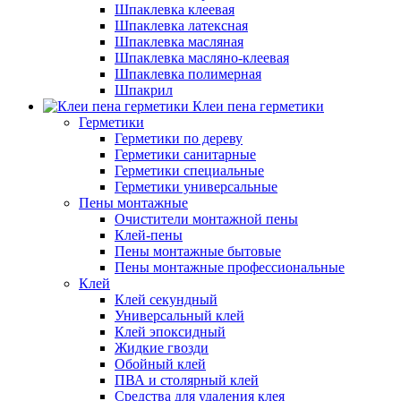
Шпаклевка клеевая
Шпаклевка латексная
Шпаклевка масляная
Шпаклевка масляно-клеевая
Шпаклевка полимерная
Шпакрил
Клеи пена герметики
Герметики
Герметики по дереву
Герметики санитарные
Герметики специальные
Герметики универсальные
Пены монтажные
Очистители монтажной пены
Клей-пены
Пены монтажные бытовые
Пены монтажные профессиональные
Клей
Клей секундный
Универсальный клей
Клей эпоксидный
Жидкие гвозди
Обойный клей
ПВА и столярный клей
Средства для удаления клея