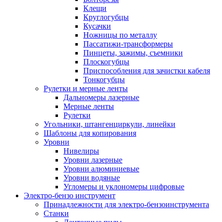
Клещи
Круглогубцы
Кусачки
Ножницы по металлу
Пассатижи-трансформеры
Пинцеты, зажимы, съемники
Плоскогубцы
Приспособления для зачистки кабеля
Тонкогубцы
Рулетки и мерные ленты
Дальномеры лазерные
Мерные ленты
Рулетки
Угольники, штангенциркули, линейки
Шаблоны для копирования
Уровни
Нивелиры
Уровни лазерные
Уровни алюминиевые
Уровни водяные
Угломеры и уклономеры цифровые
Электро-бензо инструмент
Принадлежности для электро-бензоинструмента
Станки