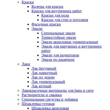
Краски
Колеры для краски
Краски для внутренних работ
Краски для пола
Краски для стен и потолков
Фасадные краски
Эмали
Специальные эмали
Термостойкие эмали
Эмали акриловые универсальные
Эмали для наружных и внутренних
работ
Эмали для радиаторов
Эмали по ржавчине
Лаки
Лак битумный
Лак паркетный
Лак по дереву
Лак универсальный
Лак яхтный
Лакокрасочные материалы для бань и саун
Растворители и смывки
Специальные средства и добавки
Шпаклевка готовая
Шпаклевка акриловая