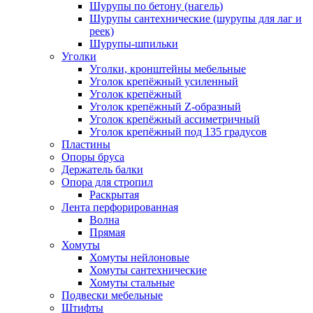
Шурупы по бетону (нагель)
Шурупы сантехнические (шурупы для лаг и
реек)
Шурупы-шпильки
Уголки
Уголки, кронштейны мебельные
Уголок крепёжный усиленный
Уголок крепёжный
Уголок крепёжный Z-образный
Уголок крепёжный ассиметричный
Уголок крепёжный под 135 градусов
Пластины
Опоры бруса
Держатель балки
Опора для стропил
Раскрытая
Лента перфорированная
Волна
Прямая
Хомуты
Хомуты нейлоновые
Хомуты сантехнические
Хомуты стальные
Подвески мебельные
Штифты