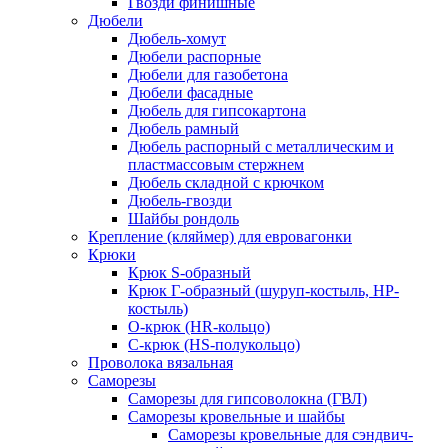
Гвозди финишные
Дюбели
Дюбель-хомут
Дюбели распорные
Дюбели для газобетона
Дюбели фасадные
Дюбель для гипсокартона
Дюбель рамный
Дюбель распорный с металлическим и
пластмассовым стержнем
Дюбель складной с крючком
Дюбель-гвозди
Шайбы рондоль
Крепление (кляймер) для евровагонки
Крюки
Крюк S-образный
Крюк Г-образный (шуруп-костыль, НР-
костыль)
О-крюк (HR-кольцо)
С-крюк (HS-полукольцо)
Проволока вязальная
Саморезы
Саморезы для гипсоволокна (ГВЛ)
Саморезы кровельные и шайбы
Саморезы кровельные для сэндвич-