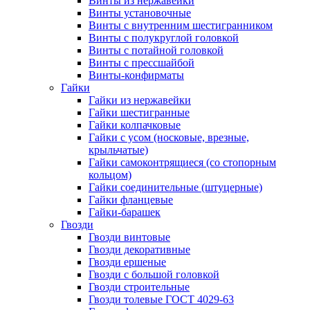
Винты из нержавейки
Винты установочные
Винты c внутренним шестигранником
Винты с полукруглой головкой
Винты с потайной головкой
Винты с прессшайбой
Винты-конфирматы
Гайки
Гайки из нержавейки
Гайки шестигранные
Гайки колпачковые
Гайки с усом (носковые, врезные,
крыльчатые)
Гайки самоконтрящиеся (со стопорным
кольцом)
Гайки соединительные (штуцерные)
Гайки фланцевые
Гайки-барашек
Гвозди
Гвозди винтовые
Гвозди декоративные
Гвозди ершеные
Гвозди с большой головкой
Гвозди строительные
Гвозди толевые ГОСТ 4029-63