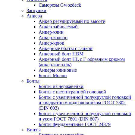
Саморезы Gwozdeck
Заглушки
Анкера
Анкер регулируемый по высоте
Анкер забиваемый
Анкер-клин
Анкер-кольцо
Анкер-крюк
Анкерные болты с гайкой
Анкерный болт HBM
Анкерный болт HL c Г-образным крюком
(анкер-костыль)
Анкеры клиновые
Болты Молли
Болты
Болты из нержавейки
Болты с шестигранной головкой
Болты с увеличенной полукруглой головкой
и квадратным подголовником ГОСТ 7802
(DIN 603)
Болты с увеличенной полукруглой головкой
и усом ГОСТ 7801 (DIN 607)
Болты фундаментные ГОСТ 24379
Винты