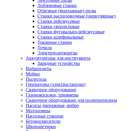
Ленточные пилы
Лобзиковые станки
Отрезные (монтажные) пилы
Станки распиловочные (циркулярные)
Станки рейсмусовые
Станки сверлильные
Станки фуговально-рейсмусовые
Станки шлифовальные
Токарные станки
Точила
Электроплиткорезы
Аккумуляторы для инструмента
Зарядные устройства
Виброплиты
Мойки
Пылесосы
Генераторы (электростанции)
Сварочное оборудование
Газонокосилки, триммеры
Сварочное оборудование для полипропилена
Насосы дренажные, вибро
Мотопомпы
Насосные станции
Бетоносмесители
Швонарезчики