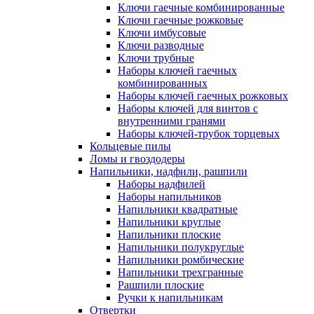
Ключи гаечные комбинированные
Ключи гаечные рожковые
Ключи имбусовые
Ключи разводные
Ключи трубные
Наборы ключей гаечных
комбинированных
Наборы ключей гаечных рожковых
Наборы ключей для винтов с
внутренними гранями
Наборы ключей-трубок торцевых
Кольцевые пилы
Ломы и гвоздодеры
Напильники, надфили, рашпили
Наборы надфилей
Наборы напильников
Напильники квадратные
Напильники круглые
Напильники плоские
Напильники полукруглые
Напильники ромбические
Напильники трехгранные
Рашпили плоские
Ручки к напильникам
Отвертки