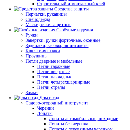
Строительный и монтажный клей
Средства защиты
Перчатки, рукавицы
Спецодежда
Маски, очки защитные
Скобяные изделия
Ручки
Завертки, ручки форточные, оконные
Задвижки, засовы, шпингалеты
Крючки-вешалки
Проушины
Петли дверные и мебельные
Петли гаражные
Петли ввертные
Петли накладные
Петли четырехшарнирные
Петли-стрелы
Замки
Дом и сад
Садово-огородный инструмент
Черенки
Лопаты
Лопаты автомобильные, походные
Лопаты без черенка
Лопаты с деревянным черенком