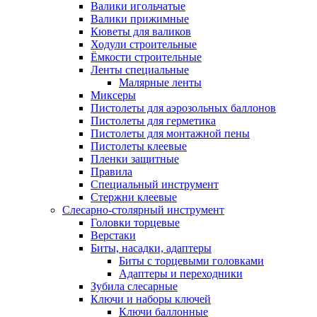
Валики игольчатые
Валики прижимные
Кюветы для валиков
Ходули строительные
Ёмкости строительные
Ленты специальные
Малярные ленты
Миксеры
Пистолеты для аэрозольных баллонов
Пистолеты для герметика
Пистолеты для монтажной пены
Пистолеты клеевые
Пленки защитные
Правила
Специальный инструмент
Стержни клеевые
Слесарно-столярный инструмент
Головки торцевые
Верстаки
Биты, насадки, адаптеры
Биты с торцевыми головками
Адаптеры и переходники
Зубила слесарные
Ключи и наборы ключей
Ключи баллонные