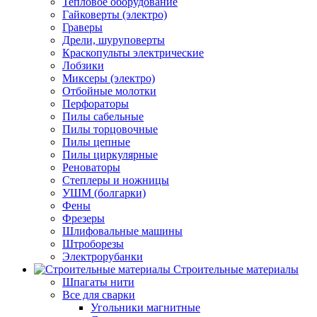
Тепловое оборудование
Гайковерты (электро)
Граверы
Дрели, шуруповерты
Краскопульты электрические
Лобзики
Миксеры (электро)
Отбойные молотки
Перфораторы
Пилы сабельные
Пилы торцовочные
Пилы цепные
Пилы циркулярные
Реноваторы
Степлеры и ножницы
УШМ (болгарки)
Фены
Фрезеры
Шлифовальные машины
Штроборезы
Электрорубанки
Строительные материалы
Шпагаты нити
Все для сварки
Угольники магнитные