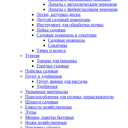
Лопаты с металлическим черенком
Лопаты с фибергласовым черенком
Лески, катушки,диски
Другой садовый инвентарь
Инструмент для обработки почвы
Лейка садовые
Садовые ножницы и секаторы
Садовые ножницы
Секаторы
Тачки и колеса
Туризм
Товары для пикника
Горелки газовые
Побелка садовая
Грунт и удобрения
Грунт, ящики для рассады
Удобрения
Укрывные материалы
Приспособления для полива, опрыскиватели
Шланги садовые
Емкости хозяйственные
Лупы
Мешки, пакеты бытовые
Ножи хозяйственные
Предметы уборки