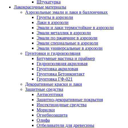
Штукатурка
Лакокрасочные материалы
Аэрозольные эмали и лаки в баллончиках
Грунты в аэрозоли
Лаки в аэрозоли
Эмали и лаки термостойкие в аэрозоли
Эмали металлик в аэрозоли
Эмали по ржавчине в аэрозоли
Эмали специальные в аэрозоли
Эмали универсальные в аэрозоли
Грунтовки и гидроизоляция
Битумные мастика и праймер
Гидроизоляция акриловая
Грунтовка акриловая
Грунтовка Бетонконтакт
Грунтовка ГФ-021
Декоративные краски и лаки
Защитные средства
Антисептики
Защитно-декоративные покрытия
Инсектицидные средства
Морилки
Огнебиозащита
Олифа
Отбеливатели для древесины