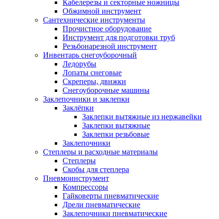
Кабелерезы и секторные ножницы
Обжимной инструмент
Сантехнические инструменты
Прочистное оборудование
Инструмент для подготовки труб
Резьбонарезной инструмент
Инвентарь снегоуборочный
Ледорубы
Лопаты снеговые
Скреперы, движки
Снегоуборочные машины
Заклепочники и заклепки
Заклёпки
Заклепки вытяжные из нержавейки
Заклепки вытяжные
Заклепки резьбовые
Заклепочники
Степлеры и расходные материалы
Степлеры
Скобы для степлера
Пневмоинструмент
Компрессоры
Гайковерты пневматические
Дрели пневматические
Заклепочники пневматические