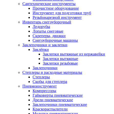
Сантехнические инструменты
Прочистное оборудование
Инструмент для подготовки труб
Резьбонарезной инструмент
Инвентарь снегоуборочный
Ледорубы
Лопаты снеговые
Скреперы, движки
Снегоуборочные машины
Заклепочники и заклепки
Заклёпки
Заклепки вытяжные из нержавейки
Заклепки вытяжные
Заклепки резьбовые
Заклепочники
Степлеры и расходные материалы
Степлеры
Скобы для степлера
Пневмоинструмент
Компрессоры
Гайковерты пневматические
Дрели пневматические
Заклепочники пневматические
Краскораспылители
Молотки пневматические