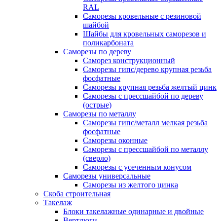
RAL
Саморезы кровельные с резиновой
шайбой
Шайбы для кровельных саморезов и
поликарбоната
Саморезы по дереву
Саморез конструкционный
Саморезы гипс/дерево крупная резьба
фосфатные
Саморезы крупная резьба желтый цинк
Саморезы с прессшайбой по дереву
(острые)
Саморезы по металлу
Саморезы гипс/металл мелкая резьба
фосфатные
Саморезы оконные
Саморезы с прессшайбой по металлу
(сверло)
Саморезы с усеченным конусом
Саморезы универсальные
Саморезы из желтого цинка
Скоба строительная
Такелаж
Блоки такелажные одинарные и двойные
Вертлюги