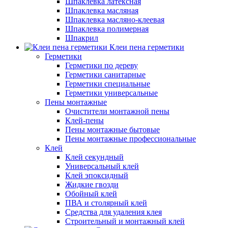
Шпаклевка латексная
Шпаклевка масляная
Шпаклевка масляно-клеевая
Шпаклевка полимерная
Шпакрил
Клеи пена герметики
Герметики
Герметики по дереву
Герметики санитарные
Герметики специальные
Герметики универсальные
Пены монтажные
Очистители монтажной пены
Клей-пены
Пены монтажные бытовые
Пены монтажные профессиональные
Клей
Клей секундный
Универсальный клей
Клей эпоксидный
Жидкие гвозди
Обойный клей
ПВА и столярный клей
Средства для удаления клея
Строительный и монтажный клей