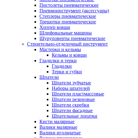
Пистолеты пневматические
Пневмоинструмент (аксессуары)
Степлеры пневматические
Трещотки пневматические
Хоппер ковши
Шлифовальные машины
Шуруповерты пневматические
Строительно-отделочный инструмент
Мастерки и кельмы
Кельмы и ковши
Гладилки и терки
Гладилки
Терки и губки
Шпатели
Шпатели зубчатые
Наборы шпателей
Шпатели пластмассовые
Шпатели резиновые
Шпатели скребки
Шпатели фасадные
Шпательные лопатки
Кисти малярные
Валики малярные
Валики игольчатые