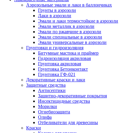
Аэрозольные эмали и лаки в баллончиках
Грунты в аэрозоли
Лаки в аэрозоли
Эмали и лаки термостойкие в аэрозоли
Эмали металлик в аэрозоли
Эмали по ржавчине в аэрозоли
Эмали специальные в аэрозоли
Эмали универсальные в аэрозоли
Грунтовки и гидроизоляция
Битумные мастика и праймер
Гидроизоляция акриловая
Грунтовка акриловая
Грунтовка Бетонконтакт
Грунтовка ГФ-021
Декоративные краски и лаки
Защитные средства
Антисептики
Защитно-декоративные покрытия
Инсектицидные средства
Морилки
Огнебиозащита
Олифа
Отбеливатели для древесины
Краски