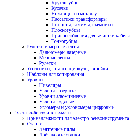
Круглогубцы
Кусачки
Ножницы по металлу
Пассатижи-трансформеры
Пинцеты, зажимы, съемники
Плоскогубцы
Приспособления для зачистки кабеля
Тонкогубцы
Рулетки и мерные ленты
Дальномеры лазерные
Мерные ленты
Рулетки
Угольники, штангенциркули, линейки
Шаблоны для копирования
Уровни
Нивелиры
Уровни лазерные
Уровни алюминиевые
Уровни водяные
Угломеры и уклономеры цифровые
Электро-бензо инструмент
Принадлежности для электро-бензоинструмента
Станки
Ленточные пилы
Лобзиковые станки