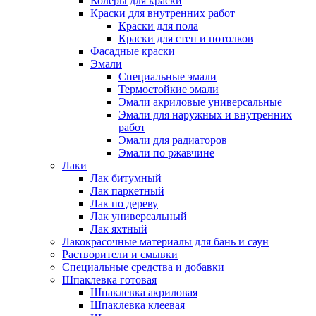
Колеры для краски
Краски для внутренних работ
Краски для пола
Краски для стен и потолков
Фасадные краски
Эмали
Специальные эмали
Термостойкие эмали
Эмали акриловые универсальные
Эмали для наружных и внутренних
работ
Эмали для радиаторов
Эмали по ржавчине
Лаки
Лак битумный
Лак паркетный
Лак по дереву
Лак универсальный
Лак яхтный
Лакокрасочные материалы для бань и саун
Растворители и смывки
Специальные средства и добавки
Шпаклевка готовая
Шпаклевка акриловая
Шпаклевка клеевая