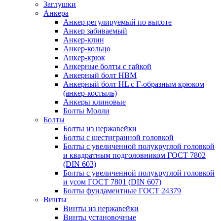
Заглушки
Анкера
Анкер регулируемый по высоте
Анкер забиваемый
Анкер-клин
Анкер-кольцо
Анкер-крюк
Анкерные болты с гайкой
Анкерный болт HBM
Анкерный болт HL c Г-образным крюком
(анкер-костыль)
Анкеры клиновые
Болты Молли
Болты
Болты из нержавейки
Болты с шестигранной головкой
Болты с увеличенной полукруглой головкой
и квадратным подголовником ГОСТ 7802
(DIN 603)
Болты с увеличенной полукруглой головкой
и усом ГОСТ 7801 (DIN 607)
Болты фундаментные ГОСТ 24379
Винты
Винты из нержавейки
Винты установочные