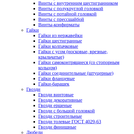
Винты c внутренним шестигранником
Винты с полукруглой головкой
Винты с потайной головкой
Винты с прессшайбой
Винты-конфирматы
Гайки
Гайки из нержавейки
Гайки шестигранные
Гайки колпачковые
Гайки с усом (носковые, врезные,
крыльчатые)
Гайки самоконтрящиеся (со стопорным
кольцом)
Гайки соединительные (штуцерные)
Гайки фланцевые
Гайки-барашек
Гвозди
Гвозди винтовые
Гвозди декоративные
Гвозди ершеные
Гвозди с большой головкой
Гвозди строительные
Гвозди толевые ГОСТ 4029-63
Гвозди финишные
Дюбели