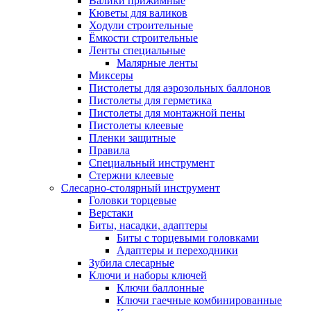
Валики прижимные
Кюветы для валиков
Ходули строительные
Ёмкости строительные
Ленты специальные
Малярные ленты
Миксеры
Пистолеты для аэрозольных баллонов
Пистолеты для герметика
Пистолеты для монтажной пены
Пистолеты клеевые
Пленки защитные
Правила
Специальный инструмент
Стержни клеевые
Слесарно-столярный инструмент
Головки торцевые
Верстаки
Биты, насадки, адаптеры
Биты с торцевыми головками
Адаптеры и переходники
Зубила слесарные
Ключи и наборы ключей
Ключи баллонные
Ключи гаечные комбинированные