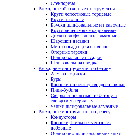
Стеклорезы
Расходные абразивные инструменты
Круги лепестковые торцевые
Круги заточные
Бруски шлифовальные и правочные
Круги лепестковые радиальные
Диски шлифовальные алмазные
Шарошки-насадки
Мини насадки для граверов
Опорные тарелки
Полировальные насадки
Шлифовальная шкурка
Расходные инструменты по бетону
Алмазные диски
Буры
Коронки по бетону твердосплавные
Пики-Зубила
Сверла спиральные по бетону и
твердым материалам
Чашки шлифовальные алмазные
Расходные инструменты по дереву
Кондукторы
Коронки, Пилы сегментные -
наборные
Обдирочно-шлифовальные чашки