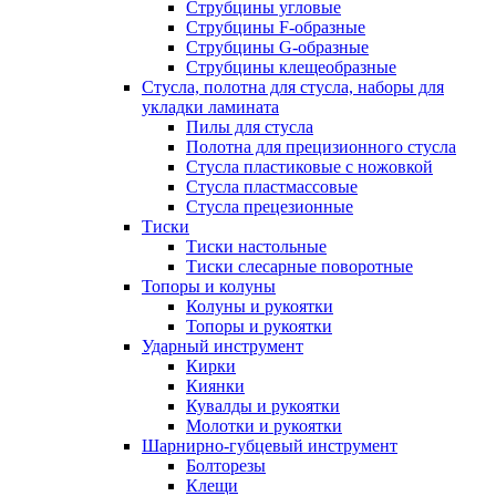
Струбцины угловые
Струбцины F-образные
Струбцины G-образные
Струбцины клещеобразные
Стусла, полотна для стусла, наборы для
укладки ламината
Пилы для стусла
Полотна для прецизионного стусла
Стусла пластиковые с ножовкой
Стусла пластмассовые
Стусла прецезионные
Тиски
Тиски настольные
Тиски слесарные поворотные
Топоры и колуны
Колуны и рукоятки
Топоры и рукоятки
Ударный инструмент
Кирки
Киянки
Кувалды и рукоятки
Молотки и рукоятки
Шарнирно-губцевый инструмент
Болторезы
Клещи