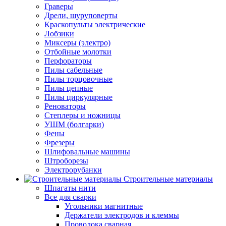
Граверы
Дрели, шуруповерты
Краскопульты электрические
Лобзики
Миксеры (электро)
Отбойные молотки
Перфораторы
Пилы сабельные
Пилы торцовочные
Пилы цепные
Пилы циркулярные
Реноваторы
Степлеры и ножницы
УШМ (болгарки)
Фены
Фрезеры
Шлифовальные машины
Штроборезы
Электрорубанки
Строительные материалы
Шпагаты нити
Все для сварки
Угольники магнитные
Держатели электродов и клеммы
Проволока сварная