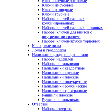
Ключи гаечные рожковые
Ключи имбусовые
Ключи разводные
Ключи трубные
Наборы ключей гаечных
комбинированных
Наборы ключей гаечных рожковых
Наборы ключей для винтов с
внутренними гранями
Наборы ключей-трубок торцевых
Кольцевые пилы
Ломы и гвоздодеры
Напильники, надфили, рашпили
Наборы надфилей
Наборы напильников
Напильники квадратные
Напильники круглые
Напильники плоские
Напильники полукруглые
Напильники ромбические
Напильники трехгранные
Рашпили плоские
Ручки к напильникам
Отвертки
Наборы отверток