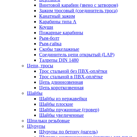
Винтовой карабин (звено с затвором)
Зажим тросовый (соединитель троса)
Канатный зажим
Карабины типа А
Коуши
Пожарные карабины
Рым-болт
Рым-гайка
Скобы такелажные
Соединитель цепи открытый (LAP)
Талрепы DIN 1480
Цепи, тросы
Трос стальной без ПВХ-оплётки
Трос стальной в ПВХ-оплётке
Цепь длиннозвенная
Цепь короткозвенная
Шайбы
Шайбы из нержавейки
Шайбы плоские
Шайбы пружинные (гровер)
Шайбы увеличенные
Шпильки резьбовые
Шурупы
Шурупы по бетону (нагель)