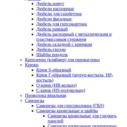
Дюбель-хомут
Дюбели распорные
Дюбели для газобетона
Дюбели фасадные
Дюбель для гипсокартона
Дюбель рамный
Дюбель распорный с металлическим и
пластмассовым стержнем
Дюбель складной с крючком
Дюбель-гвозди
Шайбы рондоль
Крепление (кляймер) для евровагонки
Крюки
Крюк S-образный
Крюк Г-образный (шуруп-костыль, НР-
костыль)
О-крюк (HR-кольцо)
С-крюк (HS-полукольцо)
Проволока вязальная
Саморезы
Саморезы для гипсоволокна (ГВЛ)
Саморезы кровельные и шайбы
Саморезы кровельные для сэндвич-
панелей
Саморезы кровельные окрашенные