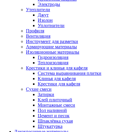
Электроды
Утеплители
Джут
Изолон
Уплотнители
Профиля
Вентиляция
Инструмент для разметки
Армирующие материалы
Изоляционные материалы
Гидроизоляция
Теплоизоляция
Крестики и клинья для кафеля
Система выравнивания плитки
Клинья для кафеля
Крестики для кафеля
Сухие смеси
Затирки
Клей плиточный
Монтажные смеси
Пол наливной
Цемент и песок
Шпаклёвка сухая
Штукатурка
Лакокрасочные материалы