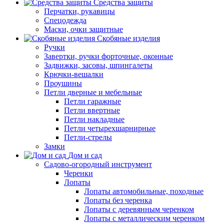
Средства защиты
Перчатки, рукавицы
Спецодежда
Маски, очки защитные
Скобяные изделия
Ручки
Завертки, ручки форточные, оконные
Задвижки, засовы, шпингалеты
Крючки-вешалки
Проушины
Петли дверные и мебельные
Петли гаражные
Петли ввертные
Петли накладные
Петли четырехшарнирные
Петли-стрелы
Замки
Дом и сад
Садово-огородный инструмент
Черенки
Лопаты
Лопаты автомобильные, походные
Лопаты без черенка
Лопаты с деревянным черенком
Лопаты с металлическим черенком