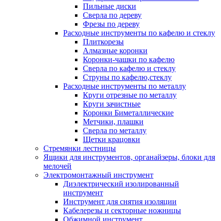
Пильные диски
Сверла по дереву
Фрезы по дереву
Расходные инструменты по кафелю и стеклу
Плиткорезы
Алмазные коронки
Коронки-чашки по кафелю
Сверла по кафелю и стеклу
Струны по кафелю,стеклу
Расходные инструменты по металлу
Круги отрезные по металлу
Круги зачистные
Коронки Биметаллические
Метчики, плашки
Сверла по металлу
Щетки крацовки
Стремянки лестницы
Ящики для инструментов, органайзеры, блоки для
мелочей
Электромонтажный инструмент
Диэлектрический изолированный
инструмент
Инструмент для снятия изоляции
Кабелерезы и секторные ножницы
Обжимной инструмент