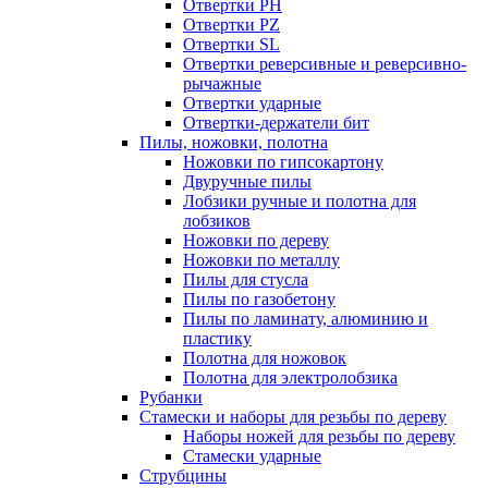
Отвертки PH
Отвертки PZ
Отвертки SL
Отвертки реверсивные и реверсивно-
рычажные
Отвертки ударные
Отвертки-держатели бит
Пилы, ножовки, полотна
Ножовки по гипсокартону
Двуручные пилы
Лобзики ручные и полотна для
лобзиков
Ножовки по дереву
Ножовки по металлу
Пилы для стусла
Пилы по газобетону
Пилы по ламинату, алюминию и
пластику
Полотна для ножовок
Полотна для электролобзика
Рубанки
Стамески и наборы для резьбы по дереву
Наборы ножей для резьбы по дереву
Стамески ударные
Струбцины