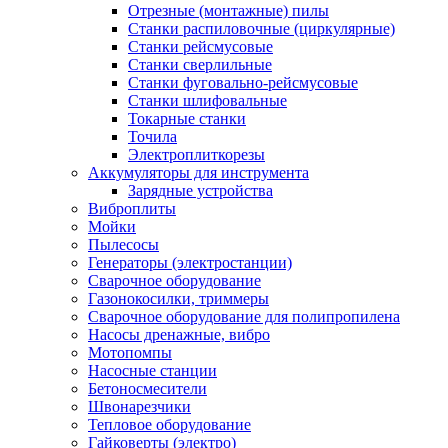
Отрезные (монтажные) пилы
Станки распиловочные (циркулярные)
Станки рейсмусовые
Станки сверлильные
Станки фуговально-рейсмусовые
Станки шлифовальные
Токарные станки
Точила
Электроплиткорезы
Аккумуляторы для инструмента
Зарядные устройства
Виброплиты
Мойки
Пылесосы
Генераторы (электростанции)
Сварочное оборудование
Газонокосилки, триммеры
Сварочное оборудование для полипропилена
Насосы дренажные, вибро
Мотопомпы
Насосные станции
Бетоносмесители
Швонарезчики
Тепловое оборудование
Гайковерты (электро)