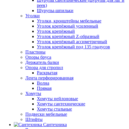
Шурупы сантехнические (шурупы для лаг и
реек)
Шурупы-шпильки
Уголки
Уголки, кронштейны мебельные
Уголок крепёжный усиленный
Уголок крепёжный
Уголок крепёжный Z-образный
Уголок крепёжный ассиметричный
Уголок крепёжный под 135 градусов
Пластины
Опоры бруса
Держатель балки
Опора для стропил
Раскрытая
Лента перфорированная
Волна
Прямая
Хомуты
Хомуты нейлоновые
Хомуты сантехнические
Хомуты стальные
Подвески мебельные
Штифты
Сантехника