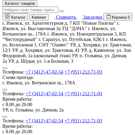
Каталог товаров
Сравнить
Закладки
Каталог
Кабинет
Корзина
0
г. Ижевск, ул. Архитектурная д. 7 КП "Новые Пазелы" г.
Ижевск, ул. Выставочная 3а ТЦ "ДАЧА" г. Ижевск, ул.
Воткинское ш., 178А г. Ижевск, ул. Новоцентральная 3, КП
"Чистопрудный" г. Сарапул, ул. Путейская, 62К/1 г. Ижевск,
ул. Колосковая 1, СНТ "Ошмес" УР, д. Хохряки, ул. Трактовая,
12/1 УР, д. Хохряки, ул. Трактовая, 41 УР, д. Каменное, ул. Зои
Федоровой, 1а (цокольный этаж) УР, п. Гольяны, ул. Дачная,
2а УР, д. Шудья, ул. 1-я Большая, 3
Телефоны:
+7 (3412) 47-02-54
+7 (951) 212-71-93
Схема проезда:
г. Ижевск, ул. Воткинское ш., 178А
Телефоны:
+7 (3412) 47-02-54
+7 (951) 212-71-93
Время работы:
с 8.00 до 20.00
УР, п. Гольяны, ул. Дачная, 2а
Телефоны:
+7 (3412) 47-02-54
+7 (951) 212-71-93
Время работы:
с 8.00 до 20.00